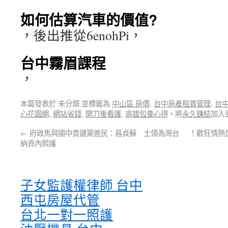
如何估算汽車的價值?
，後出推從6enohPi，
台中霧眉課程
，
本篇發表於 未分類 並標籤為
中山區 房價
,
台中房產租賃管理
,
台
心花園網
,
網站省錢
,
開刀後看護
,
高雄包養心得
。將
永久鍊結
加入
←
府政馬與國中責譴黨進民：昌貞蘇 土領為灣台
！歡狂情熱
納頁內照護
子女監護權律師 台中
西屯房屋代管
台北一對一照護