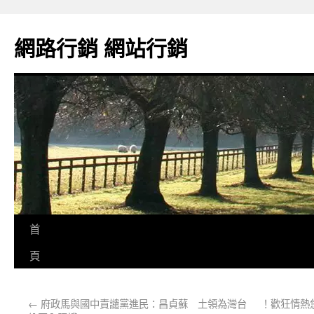
網路行銷 網站行銷
首
頁
←
府政馬與國中責譴黨進民：昌貞蘇 土領為灣台
！歡狂情熱