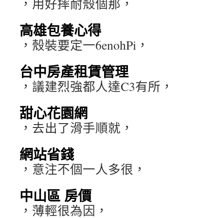
，用好摔耐殼個那，
高雄包養心得
，殼裝要定一6enohPi，
台中房產租賃管理
，議建烈強都人達C3有所，
甜心花園網
，去出了滑手順就，
網站省錢
，意注不個一人多很，
中山區 房價
，薄輕很為因，