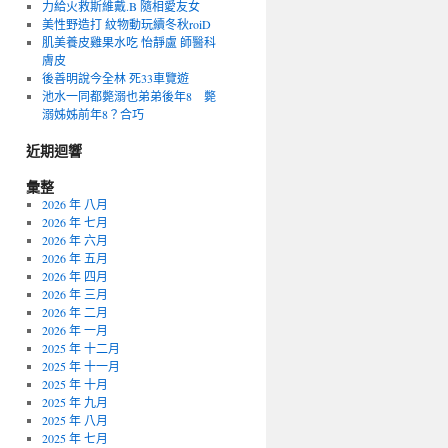
力給火救斯維戴.B 隨相愛友女
美性野造打 紋物動玩續冬秋roiD
肌美養皮雞果水吃 怡靜盧 師醫科
膚皮
後善明說今全林 死33車覽遊
池水一同都斃溺也弟弟後年8 斃
溺姊姊前年8？合巧
近期迴響
彙整
2026 年 八月
2026 年 七月
2026 年 六月
2026 年 五月
2026 年 四月
2026 年 三月
2026 年 二月
2026 年 一月
2025 年 十二月
2025 年 十一月
2025 年 十月
2025 年 九月
2025 年 八月
2025 年 七月