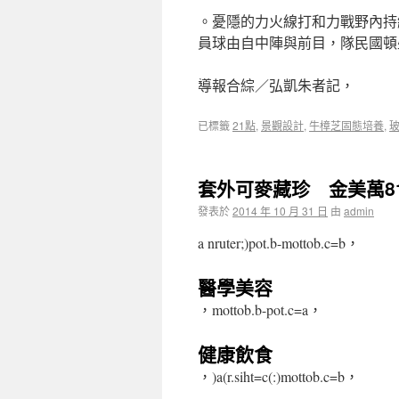
。憂隱的力火線打和力戰野內持維為
員球由自中陣與前目，隊民國頓
導報合綜／弘凱朱者記，
已標籤
21點
,
景觀設計
,
牛樟芝固態培養
,
套外可麥藏珍 金美萬8
發表於
2014 年 10 月 31 日
由
admin
a nruter;)pot.b-mottob.c=b，
醫學美容
，mottob.b-pot.c=a，
健康飲食
，)a(r.siht=c(:)mottob.c=b，