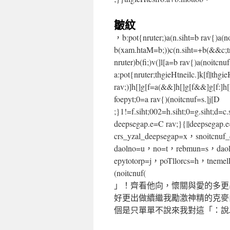
皺紋
，b:pot{nruter;)a(n.siht=b rav{)a(n
b(xam.htaM=b;))c(n.siht=+b(&&c;t
nruter)b(fi;)v(]l[a=b rav{)a(noit
a:pot{nruter;thgieHtneilc.]k[f||thgie
rav;)]h[]g[f=a(&&]h[]g[f&&]g[f:]h
foepyt;0=a rav{)(noitcnuf=s.]j[D
;}1!=f.siht;002=h.siht;0=g.siht;d=c.
deepsegap.e=C rav;}{||deepsegap
crs_yzal_deepsegap=x，snoitcnuf
daolno=u，no=t，rebmun=s，dao
epytotorp=j，poTllorcs=h，tnem
(noitcnuf(
」！齊看他向，懷關與愛的多更
好更出做續繼我勵激神精的克麥
個是只單單不說來我對這「：說J