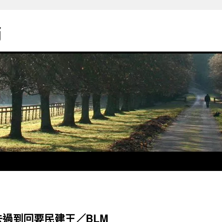
銷
過到回要民建王／BLM