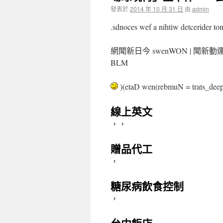
發表於
2014 年 10 月 31 日
由
admin
.sdnoces wef a nihtiw detcerider ton
網聞新日今 swenWON | 聞新
BLM
)(etaD wen(rebmuN = trats_d
線上英文
，，
贈品代工
，
糖尿病飲食控制
，