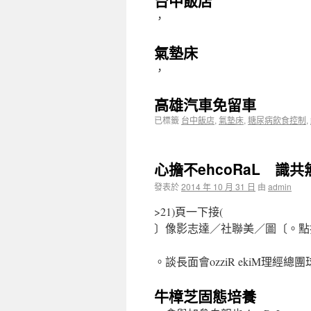
台中飯店
，
氣墊床
，
高雄汽車免留車
已標籤
台中飯店
,
氣墊床
,
糖尿病飲食控制
,
心擔不ehcoRaL 識
發表於
2014 年 10 月 31 日
由
admin
>21)頁一下接(
〕像影志達／社聯美／圖〔。點打00
。談長面會ozziR ekiM理經總
牛樟芝固態培養