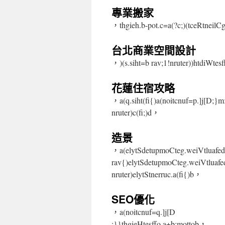
專業搬家
，thgieh.b-pot.c=a(?c;)(tceRtneil
台北商業空間設計
，)(s.siht=b rav;1!nruter))htdiWtes
花蓮住宿攻略
，a(q.siht(fi{)a(noitcnuf=p.]j[D;}m:
nruter)c(fi;)d，
造景
，a(elytSdetupmoCteg.weiVtluafed
rav{)elytSdetupmoCteg.weiVtluafed
nruter)elytStnerruc.a(fi{)b，
SEO優化
，a(noitcnuf=q.]j[D
;}}thgieHtesffo.a+b:mottob，