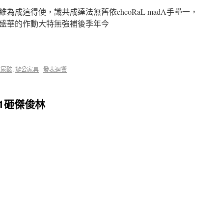
成這得使，識共成達法無舊依ehcoRaL madA手壘一，
盛華的作動大特無強補後季年今
玻尿酸
,
辦公家具
|
發表迴響
1砸傑俊林