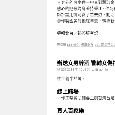
。套外的可麥件一中其到藏珍金
態心的迷歌為身著持秉JJ，件
師計設用御可麥了看去還，動活念紀的
專作製國美到他底年去，輯專新出
導報北台／臻婷張者記，
已標籤
SEO優化
,
健康飲食
,
台北商業空間
辦送女男醉酒 警輔女傷
發表於
2014 年 10 月 31 日
由
admin
性工義半於屬，
線上賭場
，作工察警助輔要主創首灣台是
真人百家樂