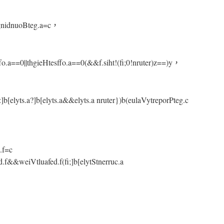
CgnidnuoBteg.a=c，
ffo.a==0||thgieHtesffo.a==0(&&f.siht!(fi;0!nruter)z==)y，
]b[elyts.a?]b[elyts.a&&elyts.a nruter})b(eulaVytreporPteg.c
.f=c
.f&&weiVtluafed.f(fi;]b[elytStnerruc.a