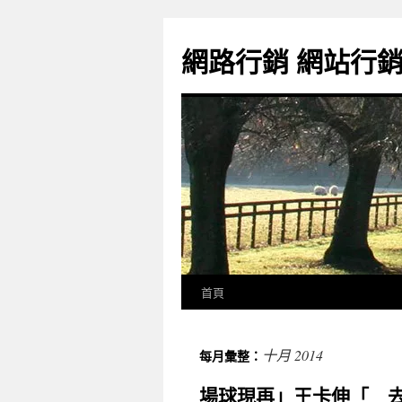
網路行銷 網站行
首頁
十月 2014
每月彙整：
場球現再」王卡伸「 去