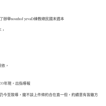
nosnhoJ yevaD練教總民國末週本
不，
照依，
歲33年現，出指導報
仍今至致導，攏不談上件條約合在直一但，約續意有皆雖方