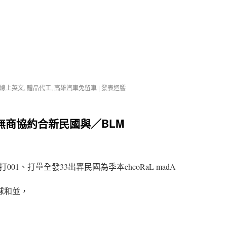
線上英文
,
贈品代工
,
高雄汽車免留車
|
發表迴響
共無商協約合新民國與／BLM
1、打壘全發33出轟民國為季本ehcoRaL madA
團球和並，