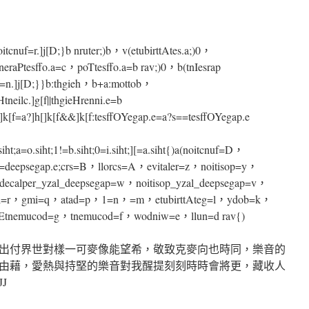
oitcnuf=r.]j[D;}b nruter;)b，v(etubirttAtes.a;)0，
neraPtesffo.a=c，poTtesffo.a=b rav;)0，b(tnIesrap
cnuf=n.]j[D;}}b:thgieh，b+a:mottob，
Htneilc.]g[f||thgieHrenni.e=b
[]k[f=a?]h[]k[f&&]k[f:tesffOYegap.e=a?s==tesffOYegap.e
siht;a=o.siht;1!=b.siht;0=i.siht;][=a.siht{)a(noitcnuf=D，
.e=deepsegap.e;crs=B，llorcs=A，evitaler=z，noitisop=y，
_decalper_yzal_deepsegap=w，noitisop_yzal_deepsegap=v，
l=r，gmi=q，atad=p，1=n，=m，etubirttAteg=l，ydob=k，
elEtnemucod=g，tnemucod=f，wodniw=e，llun=d rav{)
出付界世對樣一可麥像能望希，敬致克麥向也時同，樂音的
由藉，愛熱與持堅的樂音對我醒提刻刻時時會將更，藏收人
J