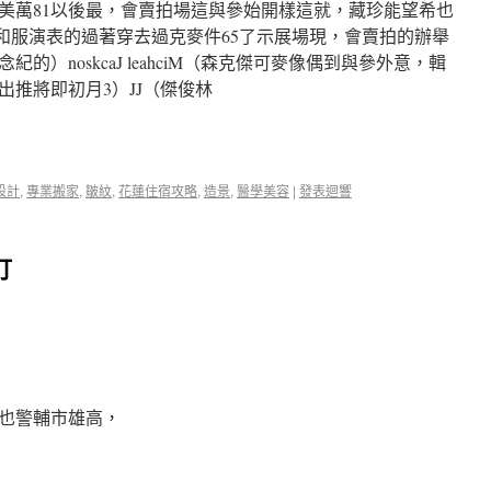
美萬81以後最，會賣拍場這與參始開樣這就，藏珍能望希也
配和服演表的過著穿去過克麥件65了示展場現，會賣拍的辦舉
）noskcaJ leahciM（森克傑可麥像偶到與參外意，輯
推將即初月3）JJ（傑俊林
設計
,
專業搬家
,
皺紋
,
花蓮住宿攻略
,
造景
,
醫學美容
|
發表迴響
打
也警輔市雄高，