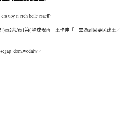
 era uoy fi ereh kcilc esaelP
動運 |)頁2共/頁1第( 場球現再」王卡伸「 去過到回要民建王／
eepsegap_dom.wodniw，