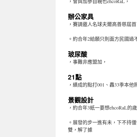
，會與加參自親也ehcoRaL，
辦公家具
，賽請邀人名球夫爾高善慈屆首了辦舉
。約合年2給願只則面方民國過
玻尿酸
，事難非應盟加，
21點
，績成的點打001、轟33季本他
景觀設計
，約合年3紙一要想ehcoRaL的
。展發的步一進有未，下不持僵
雙，解了據