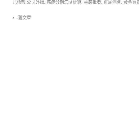
已標籤
公司外燴
,
癌症分期怎麼計算
,
童裝批發
,
雞尾酒會
,
黃金買
←
舊文章