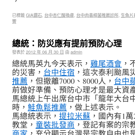
，
已標籤
GIA鑽石
,
台中杏仁酸換膚
,
台中肉毒桿菌推薦診所
,
生魚片
響
總統：防災應有提前預防心理
發表於
2012 年 06 月 30 日
由
admin
總統馬英九今天表示，
雞尾酒會
，
的災害，
台中住宿
，這次泰利颱風
推薦
，但撤離7000、8000人，
台中
前做好準備、預防心理才是最大資
馬總統上午出席台中市「龍年大台
時，
鮭魚鬆推薦
，做上述表示。
馬總統表示，
提拉米蘇
，國內有1萬2
教堂，
童裝批發商
，登記有案的宗教
商家
，充分顯示台灣是宗教自由也