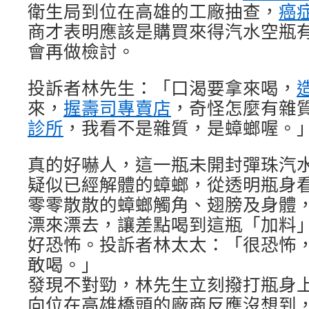
衛生局到位在高雄的工廠抽查，
癌
商才表明應該是購買來得汽水空瓶
會再做檢討。
投訴者林先生：「口渴要拿來喝，
來，
握壽司專賣店
，奇怪怎麼有雜
診所
，我看不是雜質，是蟑螂喔。
真的好嚇人，這一瓶未開封彈珠汽
疑似已經解體的蟑螂，從透明瓶身
零零散散的蟑螂觸角、翅膀及身體
漂來漂去，讓差點喝到這瓶「加料
好恐怖。投訴者林太太：「很恐怖
敢喝。」
發現不對勁，林先生立刻撥打瓶身
向位在高雄橋頭的廠商反應沒想到