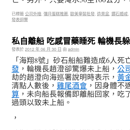
已標籤
公司外燴
,
彌月蛋糕推薦
,
歐美童裝批發
,
造景盆
,
鑽石婚戒
,
發表迴響
私自離船 吃感冒藥睡死 輪機長
發表於
2012 年 06 月 30 日
由
admin
「海翔8號」砂石船船難造成6人死
發
，輪機長趙澄卻驚爆未上船，
公
劫的趙澄向海巡署說明時表示，
黃
清點人數後，
雞尾酒會
，因身體不
算
，未向船長報備即離船回家，吃
過頭以致未上船。
，