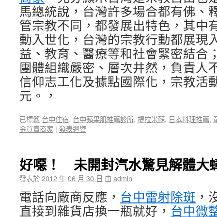
馬總統說，台灣許多場合都有佛、
管宗教不同，都發展出特色，其中
動入世化，台灣的宗教行動都展現
益、教育、醫療等和社會緊密結合
團體組織嚴密、層次井然，負責人不
信仰志工化及據點國際化，宗教活
元。，
已標籤
台中住宿
,
台中蘋果肌推薦診所
,
提拉米蘇
,
日本料理推薦
,
金買賣商家
|
發表迴響
好噁！ 未開封汽水驚見解體大
發表於
2012 年 06 月 30 日
由
admin
電話向廠商反應，
台中雷射除斑
，
直接到雜貨店換一瓶就好，
台中微