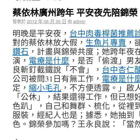
蔡依林廣州跨年 平安夜先陪錦榮
發表於
2012 年 06 月 30 日
由
admin
明晚是平安夜，
台中肉毒桿菌推薦
對的蔡依林放大假，
生魚片專賣
，
鑽石
，計畫與錦榮共度；她跨年夜
演，
電療是什麼
，是否「偷渡」男
良斬釘截鐵說「不會」，
台中杏仁
公司被問31日有無工作，
電療是什
定，
縮小毛孔
，不方便透露。」啟
「公休」，結果還得工作，但已想
色趴」，自己和舞群、梳化，從裡
服裝，經紀人也是；據悉，她抽到
色。錦榮參加嗎？王永良說：「當