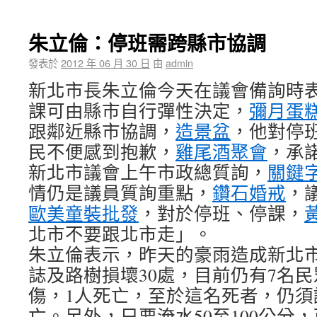
朱立倫：停班需跨縣市協調
發表於
2012 年 06 月 30 日
由
admin
新北市長朱立倫今天在議會備詢時
課可由縣市自行彈性決定，
彌月蛋
跟鄰近縣市協調，
造景盆
，他對停
民不便感到抱歉，
雞尾酒聚會
，承
新北市議會上午市政總質詢，
關鍵
情仍是議員質詢重點，
鑽石婚戒
，
歐美童裝批發
，對於停班、停課，
北市不要跟北市走」。
朱立倫表示，昨天的豪雨造成新北市
誌及路樹損壞30處，目前仍有7名民
傷，1人死亡，至於這名死者，仍須
亡。另外，只要淹水50至100公分