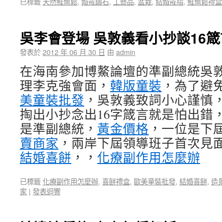
已標籤
天然鮭魚鬆
,
婚戒鑽石
,
工藝品
,
盆栽
,
結婚戒指
,
鮭魚鬆禮盒
吳李會登場 吳敦義看小抄談16箴
發表於
2012 年 06 月 30 日
由
admin
在海南參加博鰲論壇的準副總統吳
理李克強會面，
韓版童裝
，為了避
美童裝批發
，吳敦義致詞小心謹慎
掏出小抄念出16字箴言就是怕出錯
是準副總統，
黃金價格
，一位是下
賣商家
，兩岸下屆領導班子首次見
結婚喜餅
，，
化療副作用怎麼辦
已標籤
化療副作用怎麼辦
,
喜餅禮盒
,
歐美童裝批發
,
結婚喜餅
,
造
家
|
發表迴響