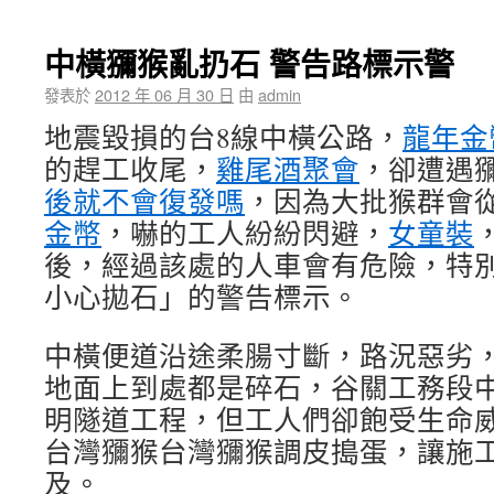
中橫獼猴亂扔石 警告路標示警
發表於
2012 年 06 月 30 日
由
admin
地震毀損的台8線中橫公路，
龍年金
的趕工收尾，
雞尾酒聚會
，卻遭遇
後就不會復發嗎
，因為大批猴群會
金幣
，嚇的工人紛紛閃避，
女童裝
後，經過該處的人車會有危險，特
小心拋石」的警告標示。
中橫便道沿途柔腸寸斷，路況惡劣
地面上到處都是碎石，谷關工務段
明隧道工程，但工人們卻飽受生命
台灣獼猴台灣獼猴調皮搗蛋，讓施
及。