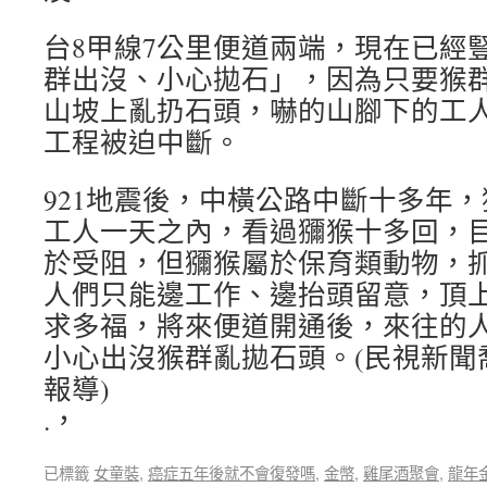
台8甲線7公里便道兩端，現在已經
群出沒、小心拋石」，因為只要猴
山坡上亂扔石頭，嚇的山腳下的工
工程被迫中斷。
921地震後，中橫公路中斷十多年
工人一天之內，看過獼猴十多回，
於受阻，但獼猴屬於保育類動物，
人們只能邊工作、邊抬頭留意，頂
求多福，將來便道開通後，來往的
小心出沒猴群亂拋石頭。(民視新聞
報導)
.，
已標籤
女童裝
,
癌症五年後就不會復發嗎
,
金幣
,
雞尾酒聚會
,
龍年