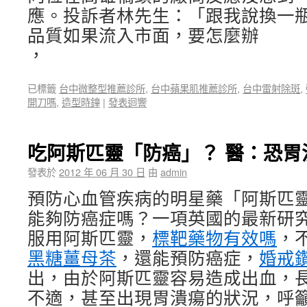
應。投訴者林先生：「跟我說換一
品質如果流入市面，要怎麼辦
，
已標籤
台中微整型推薦診所
,
台中蘋果肌推薦診所
,
台中雷射除斑
,
開刀嗎
,
造型時鐘
|
發表迴響
吃阿斯匹靈「防癌」？ 醫：恐胃
發表於
2012 年 06 月 30 日
由
admin
預防心血管疾病的明星藥「阿斯匹
能夠防癌症嗎？一項英國的最新研
服用阿斯匹靈，
標靶藥物有效嗎
，
黑糖薑母茶
，還能預防癌症，
婚戒
出，由於阿斯匹靈容易造成出血，
不適，甚至出現胃潰瘍的狀況，呼