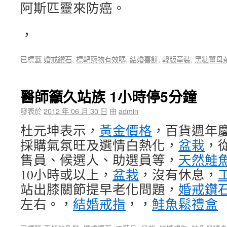
阿斯匹靈來防癌。
，
已標籤
婚戒鑽石
,
標靶藥物有效嗎
,
結婚喜餅
,
韓版童裝
,
黑糖薑母
醫師籲久站族 1小時停5分鐘
發表於
2012 年 06 月 30 日
由
admin
杜元坤表示，
黃金價格
，百貨週年
採購氣氛旺及選情白熱化，
盆栽
，
售員、候選人、助選員等，
天然鮭
10小時或以上，
盆栽
，沒有休息，
站出膝關節提早老化問題，
婚戒鑽
左右。，
結婚戒指
，，
鮭魚鬆禮盒