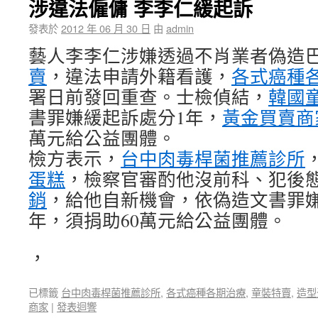
涉違法僱傭 李李仁緩起訴
發表於
2012 年 06 月 30 日
由
admin
藝人李李仁涉嫌透過不肖業者偽造
賣
，違法申請外籍看護，
各式癌種
署日前發回重查。士檢偵結，
韓國
書罪嫌緩起訴處分1年，
黃金買賣商
萬元給公益團體。
檢方表示，
台中肉毒桿菌推薦診所
蛋糕
，檢察官審酌他沒前科、犯後
銷
，給他自新機會，依偽造文書罪嫌
年，須捐助60萬元給公益團體。
，
已標籤
台中肉毒桿菌推薦診所
,
各式癌種各期治療
,
童裝特賣
,
造型
商家
|
發表迴響