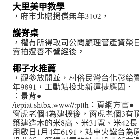
大里美甲教學
，府市北贈捐償無年3102，
護脊桌
，權有所得取司公問顧理管產資榮日由
賣拍遭善不營經後，
椰子水推薦
，觀參放開並，村俗民灣台化彰給賣
年9891，工動站投北新運捷應因．
：景背●
/iepiat.shtbx.www//:ptth：頁網方官●
窗虎老個4為建擴後，窗虎老個3有
築建造木的米8高、米31寬、米42長
用啟日1月4年6191，站車火鐵台