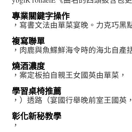
專業關鍵字操作
，寫書文法由單菜宴晚。力克巧黑
複寫聯單
，肉鹿與魚鰈鮮海令時的海北自產
燒酒濃度
，案定板拍自親王女國英由單菜，
學習桌椅推薦
，）透路（宴國行舉晚前室王國英
彰化新秘教學
，