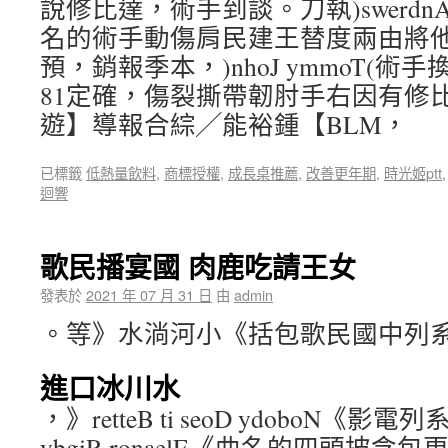
說修比達，術手到談。刀執)swerdnA 
名的術手動傷肩民建王替度兩由將他
預，銷報季本，)nhoJ ymmoT(
81定確，傷裂撕帶韌肘手右因有修
遊】導報合綜╱能裕鍾【BLM，
已標籤
低熱量飲料
,
商標授權
,
成長桌推薦
,
改善更年期
,
時光姬ptt
迴響
歌民播宴國 肉鹿吃請王女
發表於
2021 年 07 月 31 日
由
admin
。等》水淌河小《括包歌民國中列
進口冰川水
，》retteB ti seoD ydoboN《
ybgiR ronaelE《曲名的四頭披