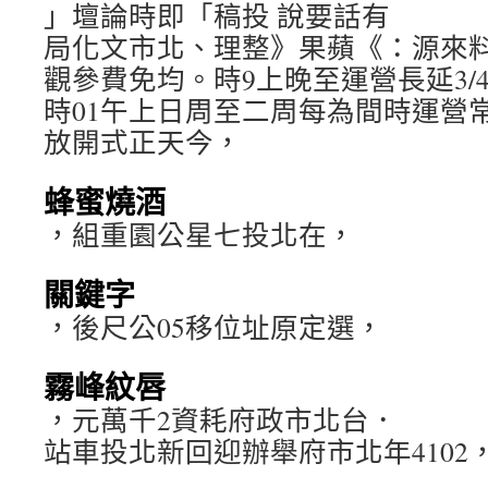
」壇論時即「稿投 說要話有
局化文市北、理整》果蘋《：源來
觀參費免均。時9上晚至運營長延3/
時01午上日周至二周每為間時運營
放開式正天今，
蜂蜜燒酒
，組重園公星七投北在，
關鍵字
，後尺公05移位址原定選，
霧峰紋唇
，元萬千2資耗府政市北台．
站車投北新回迎辦舉府市北年4102