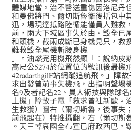
體媒地當。治不醫送重傷因洛尼丹但
和曼佛將門、爾切斯魯衛後括包中其
迅，場現達抵路陸循能僅員人難救
前，雨大下域區事失於由。毀全已
和頭機，截兩成斷已身機見只，救
難救毀全尾機斬腰身機
」。油燃完用機飛然顯「：說納皮
高尺公5274於位置位的號訊後最機
42radarthgilF站網蹤追航飛。
求出發曾前事失機飛，出指明聲場
名9及者記名22、員人術技與隊球名
上機」障故子電「救求曾社新歐。
生救獲）圖右（爾切斯魯，後事失
前飛起在）特推攝翻，右（爾切斯
。天三悼哀國全布宣已府政西巴。毀