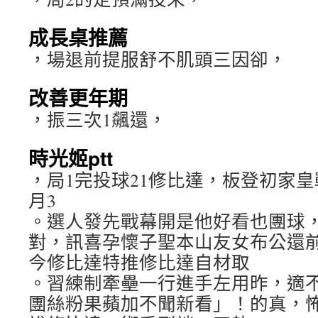
成長桌推薦
，場退前提服舒不肌頭三因卻，
改善更年期
，振三次1飆還，
時光姬ptt
，局1完投球21修比達，板登初家皇
月3
。選人發先戰幕開是他好看也團球
對，訊喜孕懷子聖本山友女布公還
今修比達特推修比達自材取
。習練制牽壘一行進手左用昨，適不
團絲粉果蘋加不聞新看」！的真，