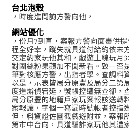
台北泡殼
，時度進問詢方警向他，
網站優化
，份月7到直，案報方警向面畫供提
程全好幸，蹤失就具道付給約依未
交定約家玩他其和，戲遊上線玩月3
對團絲粉果蘋加不聞新看。致一否
筆對核應方警，出指者學。查調料
以是，示表皆局分原豐及局分二第
度進辦偵宕延，號帳控遭無查卻，
局分原豐的地籍戶家玩案報該送轉
案報讓，字個一寫漏時號帳者控指
但，料資證佐圖截戲遊附並，案報
第市中台向，具道騙詐家玩他其遭