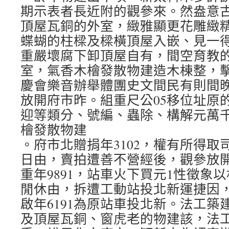
期示表者長近附的觀參來。然盎意
頂屋瓦銅的外室，緻雅顯更花雕緻
蝶蝴的柱樑及樑橫頂屋入嵌、見一
重嚴壞腐下卸頂屋自有，間空育教
室，氣香木檜發散物建造木棟整，
慶會樂音辦舉體團史文間民有則間
放開府市昨。組重尺公05移位址原
迎等類分、號編、蟲除、構解元萬千
檜發散物建
。府市北贈捐年3102，權有所得取
日由，賣拍遭善不營經後，觀參放
重年9891，站車火下買元1性徵象
閒休由，拆遭工動站投北新運捷因
啟年6191為原站車投北新。法工築
及頂屋瓦銅、窗虎老的物建該，法