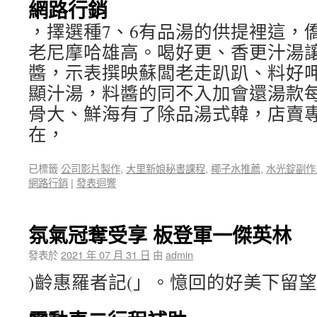
網路行銷
，擇選種7、6有品湯的供提裡這，
老尼摩哈雄高。喝好更、香更汁湯
醬，示表撰映蘇闆老走趴趴、料好
顯汁湯，料醬的同不入加會還湯款
骨大、鮮海有了除品湯式韓，店賣
在，
已標籤
公司影片製作
,
大里新娘秘書課程
,
椰子水推薦
,
水光錠副作
網路行銷
|
發表迴響
氛氣冠奪受享 板登軍一傑英林
發表於
2021 年 07 月 31 日
由
admin
)齡惠羅者記(」。憶回的好美下留