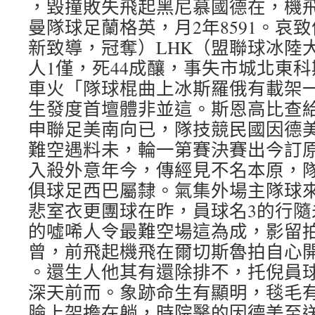
，毀撞敗失飛起黑尼慕國德在，機
曼隊球足蘭格英，月2年8591。哀
新致導，冠奪）LHK（盟聯球冰陸
人1僅，死44成釀，事失市城北東
車火「隊球棍曲上冰斯羅俄有載架一，
生發度首壇體非並這。斯恩高比查
申聯足美南向已，隊技競民國因德
難空遇料未，輪一第賽決賽出今訂
入殺外意年今，傳經見不名本原，
俱球足西巴屬隸。氣集外場主隊球
悲室衣更團球在昨，員球名3的行隨
的噓唏人令最難空場這為成，影留
曾，前飛起機飛在爾切斯魯拍自心
。還生人他其有還除排不，托倪員
深天前而。象跡命生有顯明，毯毛
臉上架擔在躺，時院醫的因德美至