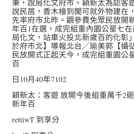
秉，說局化文府市。穎新太為認客
說民居，香木檜到聞可就外物建在
先率府市北昨。觀參費免眾民放開
年百1在選，成完組重內園公星七在
局化文，站車火投北新歲百的化彰」嫁
於府市北】導報北台╱瑜美郭【攝
民放開式正起天今，成完組重園公
百
日10月40年7102
穎新太：客遊 放開今後組重萬千2砸
新年百
rettiwT 到享分