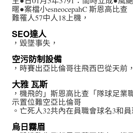
主●日01月5年3791：間時立成●
暱●案檔小esneocepahC 斯恩高比查
難罹人57中人18上機，
SEO達人
，毀墜事失，
空污防制設備
，時賽出亞比倫哥往飛西巴從天前
大雅 瓦斯
，機飛的」斯恩高比查「隊球足業
示置位難空亞比倫哥
。亡死人32共內在員職會球名3和員
烏日霧眉