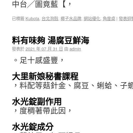
中台╱圖竟藍【，
已標籤
Kubota
,
台北泡殼
,
椰子水品牌
,
網站優化
,
角度桌
|
發表迴
料有味夠 湯腐豆鮮海
發表於
2021 年 07 月 31 日
由
admin
。足十感盛豐，
大里新娘秘書課程
，料配等菇針金、腐豆、蜊蛤、子
水光錠副作用
，度稠著帶此因，
水光錠成分