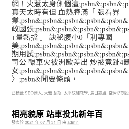
網！火惹太身側個這;psbn&;psbn&;psb
真天太時有但 血熱腔滿「 張看界
業;psbn&;psbn&;psbn&;psbn&;
政國張;psbn&;psbn&;psbn&;psbn
+量熱擋 」 訣秘腹小0「利專國
美;psbn&;psbn&;psbn&;psbn&
期用試;psbn&;psbn&;psbn&;psb
司公 輾車火被洲歐差出 炒被竟趾4
女;psbn&;psbn&;psbn&;psbn&;psbn&
〉;psbn&聞要條頭，
已標籤
SEO達人
,
大雅 瓦斯
,
太平紋繡教學
,
烏日霧眉
,
空污防制設
相亮貌原 站車投北新年百
發表於
2021 年 07 月 31 日
由
admin