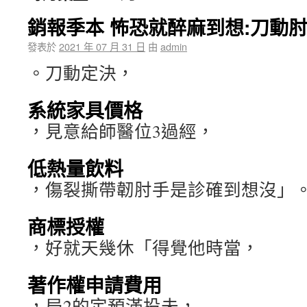
銷報季本 怖恐就醉麻到想:刀動
發表於
2021 年 07 月 31 日
由
admin
。刀動定決，
系統家具價格
，見意給師醫位3過經，
低熱量飲料
，傷裂撕帶韌肘手是診確到想沒」
商標授權
，好就天幾休「得覺他時當，
著作權申請費用
，局2的定預滿投未，