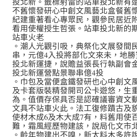
投北新。籤標射雷的站車投北新有
不舊懷發研心中創文風藝北盒餐舊
紀建重著看心專眾民，觀參民居近
看用使權授生哲張。站車投北新的期時
站車火老
。潮人光觀引吸，典祭化文展發間
串，元億4入投將部化文來未，地勝
投北新運捷，說贍益張長行執副會
投北新運營點景聯串億4投
。巾包及當便盒鐵發研也心中創文
及卡套版裝精發開司公卡遊悠，生
為。值價存保具否是認確議審資文
文具不站車火此。法工復修蹟古及
使材木成6及木大成7有，料舊用使
難，霜風經歷物建該，說局化文市
。齡年物建出不嗅，新太料木多許