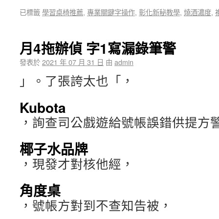
已標籤
學習桌椅推薦
,
專業關鍵字操作
,
彰化新秘教學
,
燒酒濃度
,
月4拖辦偵 字1寫漏錄筆警
發表於
2021 年 07 月 31 日
由
admin
」。了張誇太也「，
Kubota
，詢查司公戲遊給號帳誤錯供提方
椰子水品牌
，現發才對核他經，
角度桌
，號帳方對到不查知告被，