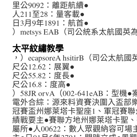
里公9092：離距航續●
人211至28：量客載●
日3月9年1891：航首●
）metsys EAB（司公統系太航國
太平紋繡教學
，）ecapsoreA hsitirB（司公太
尺公12.62：展翼●
尺公55.82：度長●
尺公16.8：度高●
）58JR orvA（002-641eAB：
電外合綜：源來料資賽決圍入盃部樂俱
冠賽盃州娜萊塔卡聖座1、軍冠賽聯
績戰要主●賽聯方地州娜萊塔卡聖
屬所●人00622：數人眾觀納容可