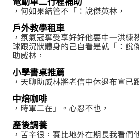
電動車二行程補助
，何如果結管不「：說傑英林，
戶外教學租車
，氛氣冠奪受享好好他要中一洪練
球跟況狀體身的己自看是就「：說
助威林，
小學書桌推薦
，天聊助威林將老信中休退布宣已
中焙咖啡
，時軍二在」。心忍不也，
產後調養
，苦辛很，賽比地外在期長我看們