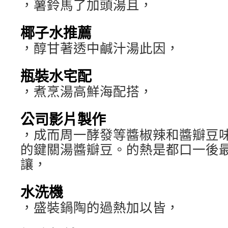
，薯鈴馬了加頭湯且，
椰子水推薦
，醇甘著透中鹹汁湯此因，
瓶裝水宅配
，煮烹湯高鮮海配搭，
公司影片製作
，成而周一酵發等醬椒辣和醬瓣豆
的鍵關湯醬瓣豆。的熱是都口一後
讓，
水洗機
，盛裝鍋陶的過熱加以皆，