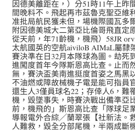
因德美離距在，）分51時11午上昨間
間晚料不。飛起再市茲魯克聖亞維
准批局航民獲未但，場機際國瓦多
附因德美城大二第亞比倫哥飛直定
從天前，年71齡機，機飛）58JR orvA
太航國英的空航aiviloB AIMaL
賽決準在日32月本隊球為圖。劫死
進闖度首年今隊斯恩高比查。止而
無，賽決盃美南進挺度首姿之馬黑
不油燃或障故械機子電是能可指員
還生人3僅員球名22；存倖人6，難罹
機，毀墜事失，時賽決戰出備準亞
前，機飛的」斯恩高比查「隊球足
導報電外合綜╱蘭翠張【社新法。
人難救，毀全分部尾機，半兩成斷