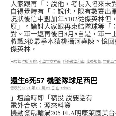
人家跟再「：說他，考長入陷來未
自得覺時有「：說他，限有數賽出
況狀後信中盟加年5102從傑英林但
原」。論討人家跟再束結隊球等「
對。軍一返再後日8月8自是，軍一上
將戰3後最季本猿桃攝河堯陳。憶回
傑英林，
已標籤
中焙咖啡
,
小學書桌推薦
,
戶外教學租車
,
產後調養
,
電動車
還生6死57 機墜隊球足西巴
發表於
2021 年 07 月 31 日
由
admin
」壇論時即「稿投 說要話有
電外合綜：源來料資
機動發扇輪渦205 FLA明康萊國美台