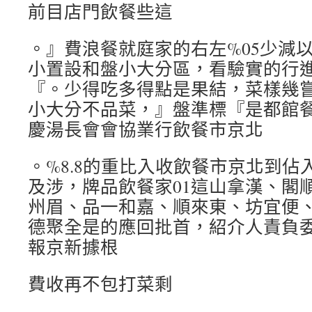
前目店門飲餐些這
。』費浪餐就庭家的右左%05少減
小置設和盤小大分區，看驗實的行
『。少得吃多得點是果結，菜樣幾
小大分不品菜，』盤準標『是都館
慶湯長會會協業行飲餐市京北
。%8.8的重比入收飲餐市京北到佔
及涉，牌品飲餐家01這山拿漢、閣
州眉、品一和嘉、順來東、坊宜便
德聚全是的應回批首，紹介人責負
報京新據根
費收再不包打菜剩