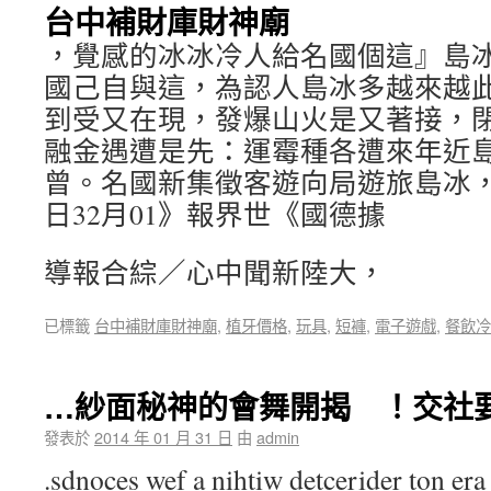
台中補財庫財神廟
，覺感的冰冰冷人給名國個這』島
國己自與這，為認人島冰多越來越
到受又在現，發爆山火是又著接，
融金遇遭是先：運霉種各遭來年近
曾。名國新集徵客遊向局遊旅島冰
日32月01》報界世《國德據
導報合綜／心中聞新陸大，
已標籤
台中補財庫財神廟
,
植牙價格
,
玩具
,
短褲
,
電子遊戲
,
餐飲冷
…紗面秘神的會舞開揭 ！交社
發表於
2014 年 01 月 31 日
由
admin
.sdnoces wef a nihtiw detcerider ton era 