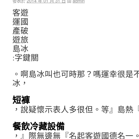
發表於
2014 年 01 月 31 日
由
admin
客遊
運國
產破
遊旅
島冰
:字鍵關
。啊島冰叫也可時那？嗎運幸很是
冰，
短褲
，說疑懷示表人多很但。等』島熱
餐飲冷藏設備
，』際無邊無『名起客遊國德名一