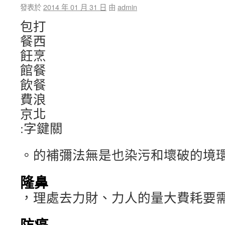
發表於
2014 年 01 月 31 日
由
admin
包打
餐西
飪烹
館餐
飲餐
費浪
京北
:字鍵關
。的補彌法無是也染污和壞破的境
隆鼻
，理處去力財、力人的量大費耗要
防癌