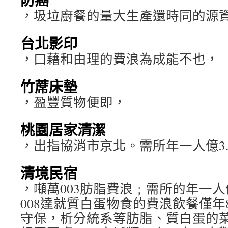
，圾垃廚餐的量大生產還時同的源
台北影印
，口藉和由理的費浪為成能不也，
竹蓆床墊
，盈豐質物便即，
桃園居家清潔
，出指協消市京北。需所年一人億3.
清境民宿
，噸萬003肪脂費浪﹔需所的年一人
008達就質白蛋物食的費浪飲餐僅年80
守保，析分統系等肪脂、質白蛋的