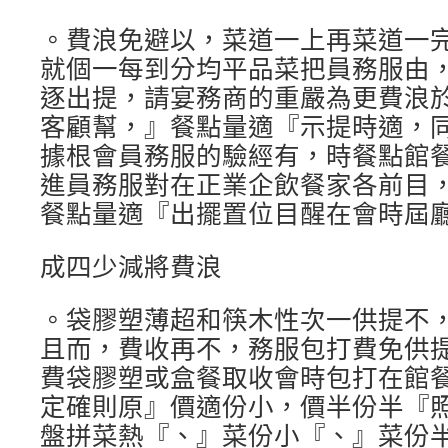
。費浪免避以，菜道一上再菜道一
就個一每到分均平品菜把員務服由
逐出提，請宴務商的重嚴為更費浪
客顧幫，』餐點量適『示提時適，
據根會員務服的驗經有，時餐點館
進員務服對在正業企飲餐家各前目
餐點量適『出擺置位目醒在會時屆
成四少減將費浪
。袋膠塑薄超和筷木性次一供提不
且而，費收再不，務服包打費免供
費袋膠塑或盒餐取收會時包打在館
定確則原』價適份小，價半份半『
盤拼菜熱『、』菜份小『、』菜份