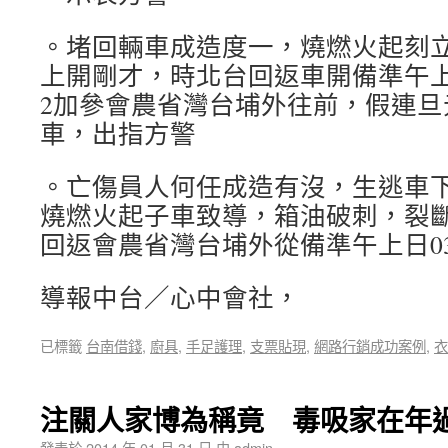
。堵回輛車成造度一，燒燃火起刻
上開剛才，時北台回返車開備準午上
2加參會農省灣台埔外往前，假連旦
車，出指方警
。亡傷員人何任成造有沒，生逃車下
燒燃火起子車致導，箱油破刺，裂
回返會農省灣台埔外從備準午上日0
導報中台／心中會社，
已標籤
台南借錢
,
廚具
,
手足護理
,
支票貼現
,
網路行銷成功案例
,
衣
注關人家博為稱竟 毒吸家在年
發表於
2014 年 01 月 31 日
由
admin