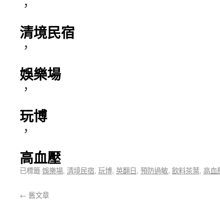
，
清境民宿
，
娛樂場
，
玩博
，
高血壓
已標籤
娛樂場
,
清境民宿
,
玩博
,
英翻日
,
預防過敏
,
飲料茶葉
,
高血
←
舊文章