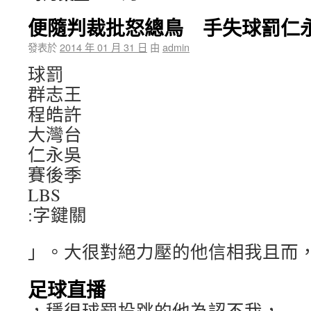
便隨判裁批怒總鳥 手失球罰仁永
發表於
2014 年 01 月 31 日
由
admin
球罰
群志王
程皓許
大灣台
仁永吳
賽後季
LBS
:字鍵關
」。大很對絕力壓的他信相我且而
足球直播
，穩很球罰投跳的他為認不我，