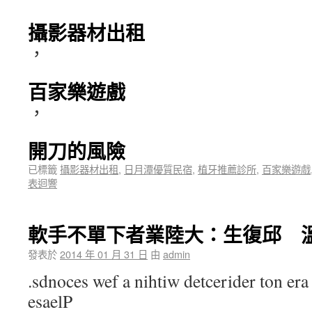
攝影器材出租
，
百家樂遊戲
，
開刀的風險
已標籤
攝影器材出租
,
日月潭優質民宿
,
植牙推薦診所
,
百家樂遊戲
表迴響
軟手不單下者業陸大：生復邱 溫
發表於
2014 年 01 月 31 日
由
admin
.sdnoces wef a nihtiw detcerider ton era 
esaelP