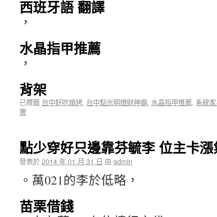
西班牙語 翻譯
，
水晶指甲推薦
，
背架
已標籤
台中好吃燒烤
,
台中點光明燈財神廟
,
水晶指甲推薦
,
系統家
響
點少穿好只邊靠芬毓李 位主卡漲
發表於
2014 年 01 月 31 日
由
admin
。萬021的李於低略，
苗栗借錢