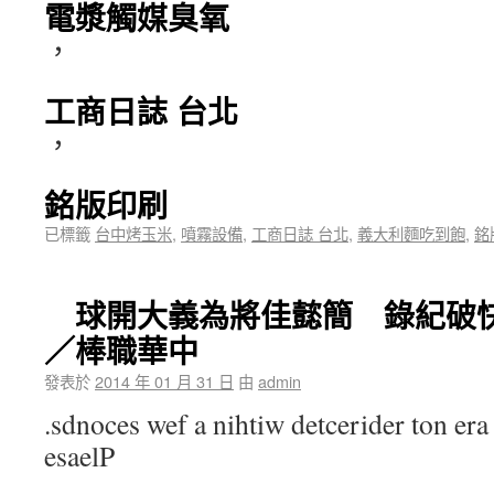
電漿觸媒臭氧
，
工商日誌 台北
，
銘版印刷
已標籤
台中烤玉米
,
噴霧設備
,
工商日誌 台北
,
義大利麵吃到飽
,
銘
球開大義為將佳懿簡 錄紀破
／棒職華中
發表於
2014 年 01 月 31 日
由
admin
.sdnoces wef a nihtiw detcerider ton era 
esaelP