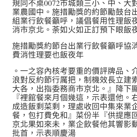
規同不桌0072市城類三小、中、大
業農國中。施措勵獎的約節勵鼓台
組業行飲餐籲呼，議倡餐用性理飯
消市京北。荼如火如正訂預下眼飯
施措勵獎約節台出業行飲餐籲呼協
費消性理要也飯夜年
。一之容內核考要重的價評牌品、
浪對反約節行厲把，制機效長立建
大各，出指委務商市京北。』降下
『裡館餐來月個幾這，示表還他。右
成造飯剩菜剩，理處收回中集來業
餐，包打費免和』菜份半『供提應回
京北果如來未，業企飲餐他其響影動
批首，示表順慶湯