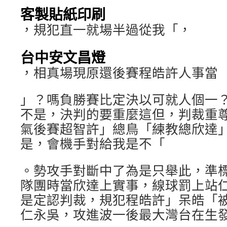
客製貼紙印刷
，規犯直一就場半過從我「，
台中安文昌燈
，相真場現原還後賽程皓許人事當
」？嗎負勝賽比定決以可就人個一
不是，決判的要重麼這但，判裁重
氣後賽超智許」總鳥「練教總欣達
是，會機手對給我是不「
。勢攻手對斷中了為是只舉此，準
隊團時當欣達上實事，線球罰上站
是定認判裁，規犯程皓許」呆皓「
仁永吳，攻進波一後最大灣台在生發