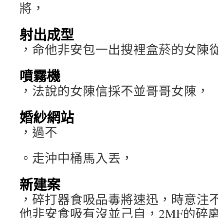
將，
射出成型
，命他非安包一出搜裡盒菸的女陳
噴霧機
，法說的女陳信採不並哥哥女陳，
婚紗網站
，過不
。走沖中桶馬入丟，
新建案
，碎打器食吸品毒將速迅，時意注
他非安食吸有沒並己自，2MF的碎