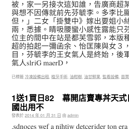
被，家一另接次這知誰，告廣商超
與想不因傳就前先芬毓李。多李比
但，」二女「掛雙中》嫁出要姐小
兩，悉據。睛吸腰蠻小感性露能只
位主的間中在站是都芙雪郭，本版
超的拍起一彌函余、怡匡陳與女３
目，芬毓李的王女氣人是終始，後
氣人slriG maerD，
已標籤
冷凍設備出租
,
植牙手術
,
油柑樹
,
油甘鮮果
,
監看設備
,
苗栗
1送1買日82 幕開店賣專丼天
國出用不
發表於
2014 年 01 月 31 日
由
admin
.sdnoces wef a nihtiw detcerider ton era 