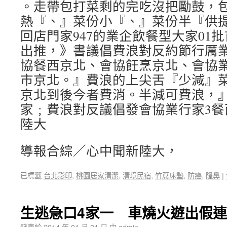
。走帶包打菜剩的完吃沒把勵鼓，
熱『、』菜份小『、』菜份半『供
回店門家947的業企飲餐型大家01
出推，》書議倡費浪對反約節行厲
協餐西京北、會協飪烹京北、會協
市京北。』費浪的上尖舌『少減』
京北到後今者費消。半減可費浪，
家﹔費浪對反議倡發會協業行家3餐
陸大
導報合綜／心中聞新陸大，
已標籤
台北影印
,
桃園居家清潔
,
清境民宿
,
竹蓆床墊
,
防癌
,
隆鼻
|
生逃急口4家一 車燒火遊出假連
發表於
2014 年 01 月 31 日
由
admin