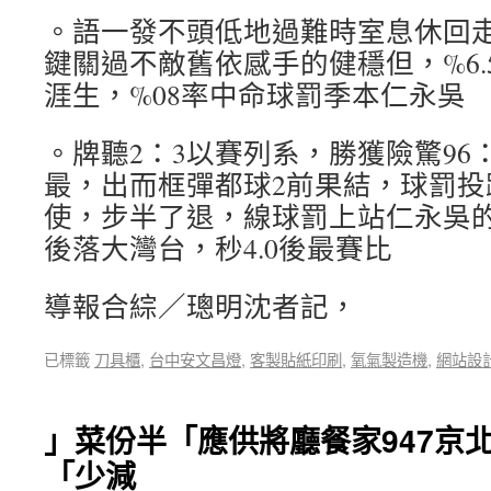
。語一發不頭低地過難時室息休回
鍵關過不敵舊依感手的健穩但，%6.
涯生，%08率中命球罰季本仁永吳
。牌聽2：3以賽列系，勝獲險驚96
最，出而框彈都球2前果結，球罰投
使，步半了退，線球罰上站仁永吳的
後落大灣台，秒4.0後最賽比
導報合綜／璁明沈者記，
已標籤
刀具櫃
,
台中安文昌燈
,
客製貼紙印刷
,
氧氣製造機
,
網站設
」菜份半「應供將廳餐家947京
「少減