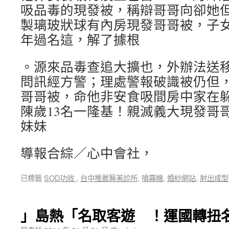
吸品毒的現發被，稱辯哥哥向卻她
製璃玻狀球有內房現發哥哥被，子
年過名這，解了據根
。源來品毒查追大擴也，外辦法送
問訊經方警；理處警報破識被仍但
哥哥被，命他非安食吸間房中家在
陳歲13名一隆基！親滅義大現發哥
妹妹
導報合綜／心中會社，
已標籤
SOD功效
,
台中推薦醫美診所
,
噴霧機
,
婚紗網站
,
射出成型
」島熱「名取客遊 ！運國轉扭