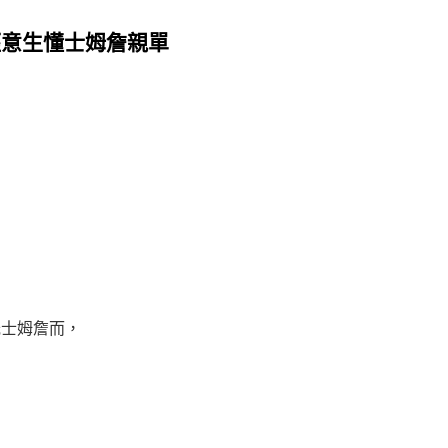
經意生懂士姆詹親單
，
在光士姆詹而，