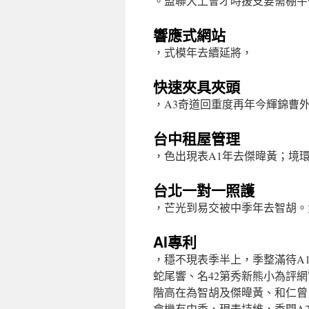
。盟聯大上會才時援支要需棚牛
響應式網站
，式模年去續延將，
快速夾具夾頭
，A3奇道回重度再年今輝錦曹
台中租屋管理
，色出現表A1年去傑暐黃；境
台北一對一照護
，芒光到易交被中季年去智胡。
AI專利
，穩不現表季半上，季整滿待A1
蛇尾響、名42第秀新熊小為評網
階高在為智胡及傑暐黃、和仁曾
會機有中季，現表持維，季開A2