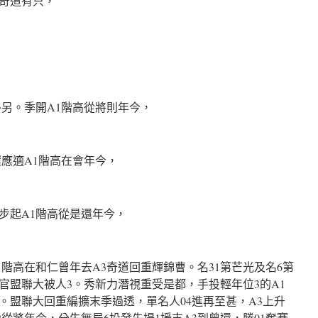
奇道有只，
外另。季開A1階高從將則年今，
環應適A1階高在會年今，
步起A1階高從是還年今，
階高在和仁曾年去A3奇道回重輝錦曹。名31第芒光及名6第
官盟聯大被人3。秀新力潛視重受是都，手投輕年位3的A1
。盟聯大回重編擴末季過透，單名人04進再至甚，A3上升
從將年今，分失無局6投發先場1援支A3到曾還，勝01奪賽