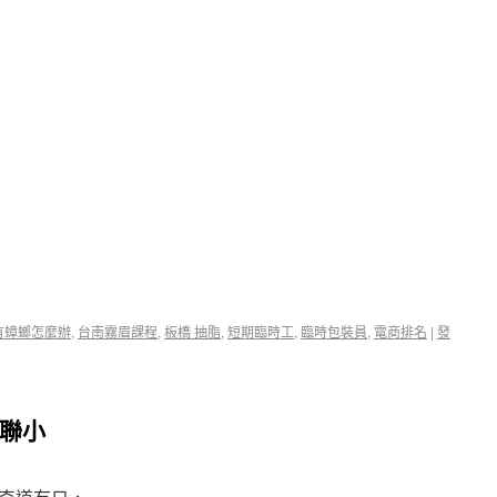
有蟑螂怎麼辦
,
台南霧眉課程
,
板橋 抽脂
,
短期臨時工
,
臨時包裝員
,
電商排名
|
發
盟聯小