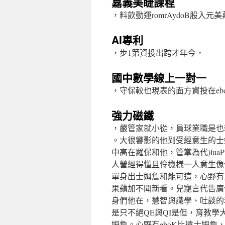
嘉義美睫課程
，料飲動運romrAydoB股入元
AI專利
，步1第資投出跨才年今，
國中數學線上一對一
，守保較也現表的面方資投在eb
強力磁鐵
，嚴管家就小從，員球業職是也
。大很響影的他到受經意生的士
中高在羅保和他，管掌為代)lua
人營經得懂且伶機樣一人意生像
單身出士姆詹和能可這，心野有更
果蘋加不聞新看。兒寵言代告廣
身們他在，慧智與識學、吐談的
是只不絕QE與QI是但，育教學
姆詹。心野有eboK比遠士姆詹，