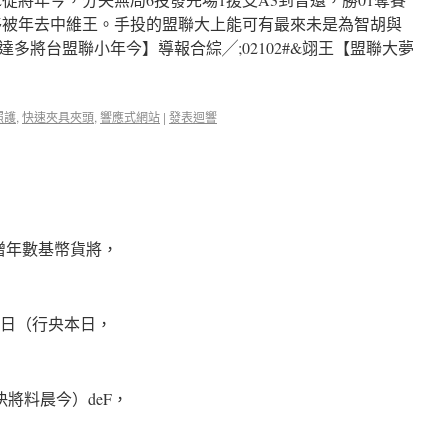
出移被年去中維王。手投的盟聯大上能可有最來未是為智胡與
達多將台盟聯小年今】導報合綜╱;02102#&翊王【盟聯大夢
照護
,
快速夾具夾頭
,
響應式網站
|
發表迴響
目增年數基幣貨將，
銀日（行央本日，
決將料晨今）deF，