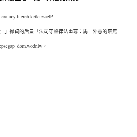
 era uoy fi ereh kcilc esaelP
新會社 | 」操貞的后皇「法司守堅律法重尊：馬 外意的奈無
deepsegap_dom.wodniw，