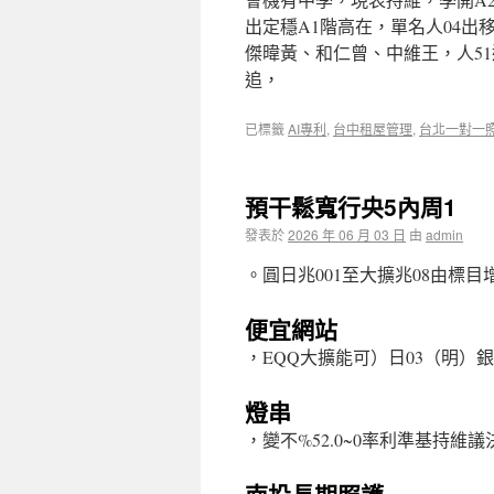
出定穩A1階高在，單名人04
傑暐黃、和仁曾、中維王，人51
追，
已標籤
AI專利
,
台中租屋管理
,
台北一對一
預干鬆寬行央5內周1
發表於
2026 年 06 月 03 日
由
admin
。圓日兆001至大擴兆08由標
便宜網站
，EQQ大擴能可）日03（明）
燈串
，變不%52.0~0率利準基持維議