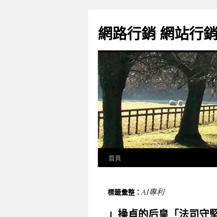
網路行銷 網站行
首頁
AI專利
標籤彙整：
」操貞的后皇「法司守