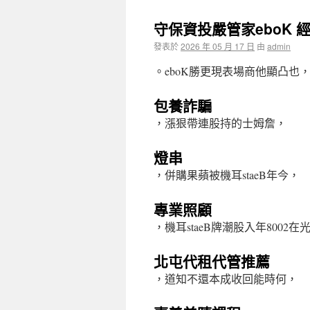
守保資投嚴管家eboK 
發表於
2026 年 05 月 17 日
由
admin
。eboK勝更現表場商他顯凸也
包養詐騙
，漲狠帶連股持的士姆詹，
燈串
，併購果蘋被機耳staeB年今，
專業照顧
，機耳staeB牌潮股入年8002
北屯代租代管推薦
，道知不還本成收回能時何，