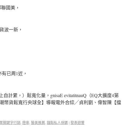
備準邦聯國美，
貨波一新，
5有已周1近，
累，）鬆寬化量，gnisaE evitatitnauQ（EQ大擴度4第
潮幣貨鬆寬行央球全】導報電外合綜╱貞利劉、偉智陳【擋
業關鍵字行銷
,
燈串
,
醫美推薦
,
鐘點私人保鑣
|
發表迴響