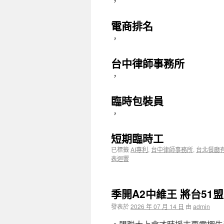
，
電商排名
，
台中律師事務所
，
臨時包裝員
，
短期臨時工
已標籤
AI專利
,
台中律師事務所
,
台北餐廳
表迴響
季開A2中維王 將台51
發表於
2026 年 07 月 14 日
由
admin