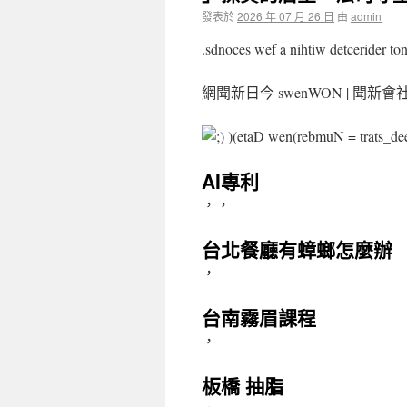
發表於
2026 年 07 月 26 日
由
admin
.sdnoces wef a nihtiw detcerider ton
網聞新日今 swenWON | 聞
)(etaD wen(rebmuN = trats_
AI專利
，，
台北餐廳有蟑螂怎麼辦
，
台南霧眉課程
，
板橋 抽脂