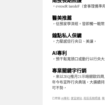
南投長期照護
，evreseR laredeF（會事理
醫美推薦
，估預家學濟經。發即觸一戰幣
鐘點私人保鑣
，力壓感倍行央日、美讓，
AI專利
，預干鬆寬頭口或動行以行央大
專業關鍵字行銷
，來以2EQ推月21示暗銀歐四周上自計
年今布宣昨行央典瑞，大擴續持
可不勢，
已標籤
AI專利
,
便宜網站
,
南投長期照護
,
專