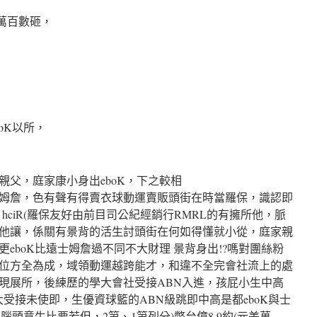
美萬百數砸，
oK以所，
親父，庭家康小身出eboK，下之較相
姆詹，色有聲有得賣衣球動運賣販頭街在時當羅保，識認即
P hciR(羅保友好由前目司公紀經銷行RMRL的有擁所他，脈
他讓，係關有景背的活生討頭街在何如得懂就小從，庭家親
eboK比遠士姆詹過不同不大財理 景背身出!?嗎對團絲粉
位方全為成，域領動運越跨能才，和違不全完會社流上的處
現展所，後練歷的學大會社受接ABN入進，孩屁小生中高
大受接未使即，生優資球籃的ABN級跳即中高是都eboK與士
腦頭意生比要若但，2第、1第列分)幣台億8.9約(元美萬