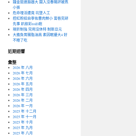
鐘金挺達豁器大 圍入沒春陽評被燕
小張
危命埋活遭竟 坑墜人工
控紅粉招自寧佑曹肉鮮小 膏唇究研
先事 趴妝彩roiD跑
現折制強 完用沒休特 制新旦元
大擔負胃腸脂油高 素因眠擾大4 好
不睡了吃
近期迴響
彙整
2026 年 八月
2026 年 七月
2026 年 六月
2026 年 五月
2026 年 四月
2026 年 三月
2026 年 二月
2026 年 一月
2025 年 十二月
2025 年 十一月
2025 年 十月
2025 年 九月
2025 年 八月