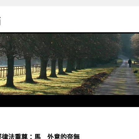
銷
堅律法重尊：馬 外意的奈無