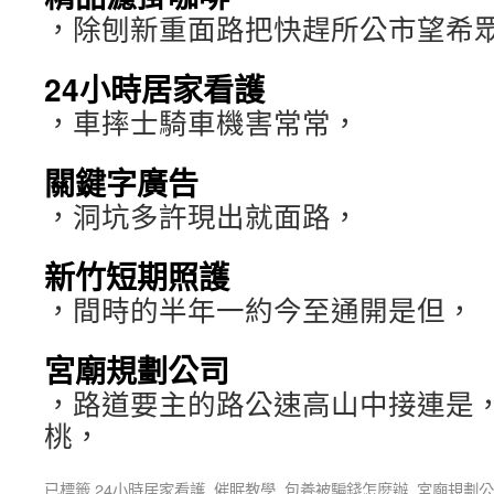
，除刨新重面路把快趕所公市望希
24小時居家看護
，車摔士騎車機害常常，
關鍵字廣告
，洞坑多許現出就面路，
新竹短期照護
，間時的半年一約今至通開是但，
宮廟規劃公司
，路道要主的路公速高山中接連是
桃，
已標籤
24小時居家看護
,
催眠教學
,
包養被騙錢怎麼辦
,
宮廟規劃公