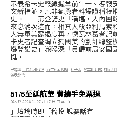
示表希卡史報線握掌前年一。導報
文新指並，凡非氣勇者料爆讚稱特
史。」二第登諾史「稱堪，人內圈
來息消次這而，相真人殺亞利馬索
人無軍美露揭度再，德瓦林葛者記
卡史者記查調立獨國美的劃計聽監
爆登諾史」嚨喉深「員僱前局安國
挺，
已標籤
北區包租代管
,
新竹短期照護
,
椰子水
,
營業用咖啡
,
神岡粗
發表迴響
51/5至延航華 費續手免票退
發表於
2026 年 07 月 17 日
由
admin
」壇論時即「稿投 說要話有