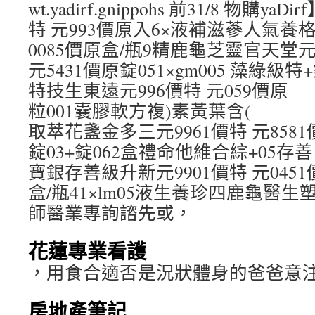
wt.yadirf.gnippohs 前31/8 物購y
特 元993價原入6×液補滋蔘人氣養格
0085價原盒/瓶9精鹿龜芝靈官天堂元
元5431價原錠051×gm005 藻綠級特+
特技生東遠元996價特 元059價原
粒001囊膠軟方複)素黃葉含(
取萃花盞金多三元9961價特 元8581
錠03+錠062盒禮命他維合綜+05存善
寶銀存善級升新元9901價特 元0451
盒/瓶41×lm05液生養珍四鹿龜醫
師醫業專詢諮先或，
花蓮專業看護
，用食合適否是況狀體身的爸爸意
房地產筆記