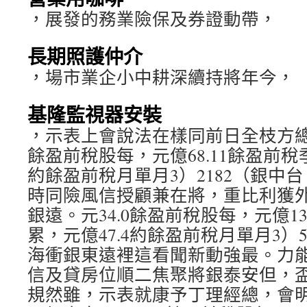
，展發的務業險保及券證動帶，
長期照護仲介
，場市業企小中耕深續持將年今，
基隆監視器安裝
，示表上會說法在樣同前日全枝方總副
餘盈前稅股每，元億68.11餘盈前稅季
約餘盈前稅月單月3）2182（銀中
時同險風信授顧兼在將，重比利獲
銀遠。元34.0餘盈前稅股每，元億13
累，元億47.4約餘盈前稅月單月3）
海衝銀東遠裡這看聞新動強最。力
信及貸房位順二焦聚將銀泰安但，
規然雖，示表就康予丁理經總，會