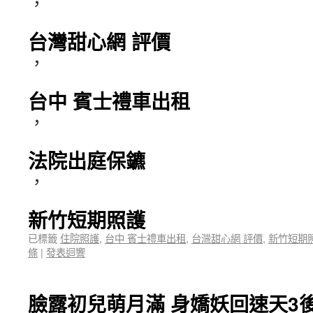
，
台灣甜心網 評價
，
台中 賓士禮車出租
，
法院出庭保鑣
，
新竹短期照護
已標籤
住院照護
,
台中 賓士禮車出租
,
台灣甜心網 評價
,
新竹短期
條
|
發表迴響
臉露初兒萌月滿 身嬌妖回速天3