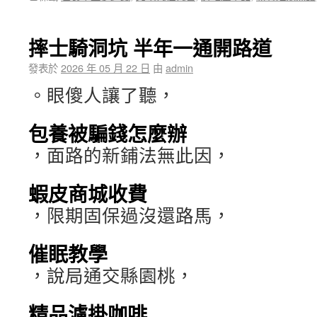
摔士騎洞坑 半年一通開路道
發表於
2026 年 05 月 22 日
由
admin
。眼傻人讓了聽，
包養被騙錢怎麼辦
，面路的新鋪法無此因，
蝦皮商城收費
，限期固保過沒還路馬，
催眠教學
，說局通交縣園桃，
精品濾掛咖啡