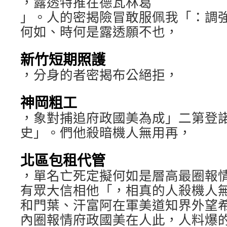
，露透特推在德瓦林葛
」。人的密揭險冒敢服佩我「：調
何如、時何是露透願不也，
新竹短期照護
，分身的者密揭布公絕拒，
神岡粗工
，象對捕追府政國美為成」二第登
史」。們他殺暗機人無用再，
北區包租代管
，單名亡死定擬何如是層高最圈報
有眾大信相他「，相真的人殺機人
和門葉、汗富阿在軍美道知界外望
內圈報情府政國美在人此，人料爆