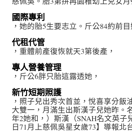
慈佩吳。胎3第拼再園稚幼上兒女月
國際專利
，她的胎5生要志立。斤公84約前目
代租代管
，重體前產復恢就天3第後產，
專人營養管理
，斤公6胖只胎這露透她，
新竹短期照護
，照子兒出秀次首並，悅喜享分飯
大雙一，月滿生出斯漢子兒她昨。
年2她和，）斯漢（SNAH名文英
日71月上慈佩吳星女歲73】導報北