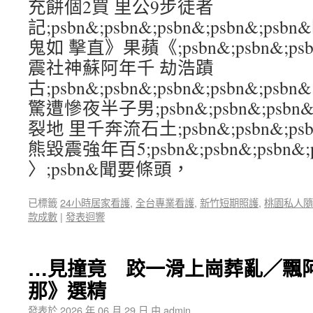
充餅個2買 里公9步徒者
記;psbn&;psbn&;psbn&;psbn&;
鬼如 擊直》果蘋《;psbn&;psbn&;psbn
震社神蘇阿年千 劫浩蹟
古;psbn&;psbn&;psbn&;psbn&;p
驚遭慘夜半子男;psbn&;psbn&;psbn&
裂地 里千奔流石土;psbn&;psbn&;psbn
熊毀震強年百5;psbn&;psbn&;psbn&;p
〉;psbn&聞要條頭，
已標籤
24小時居家看護
,
全台專業看護
,
新竹短期照護
,
桃園私人隨
款成數
|
發表迴響
…見撞竟 跤一滑上崗葬亂／飄
那》選精
發表於
2026 年 06 月 29 日
由
admin