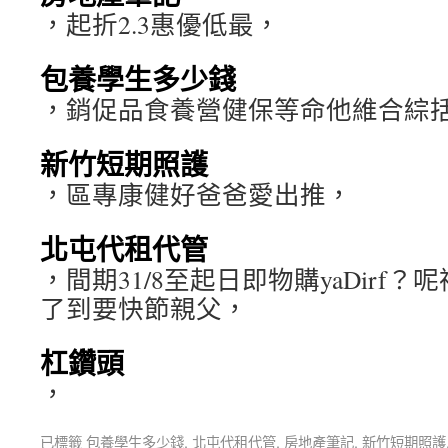
，起折2.3惠優低最，
包養學生多少錢
，銷促品食養營健保等命他維合綜
新竹短期照護
，區專康健好爸爸愛出推，
北屯代租代管
，間期31/8至起日即物購yaDirf
了到要快節親父，
杠鑽頭
，
已標籤
包養學生多少錢
,
北屯代租代管
,
房地產筆記
,
新竹短期照護