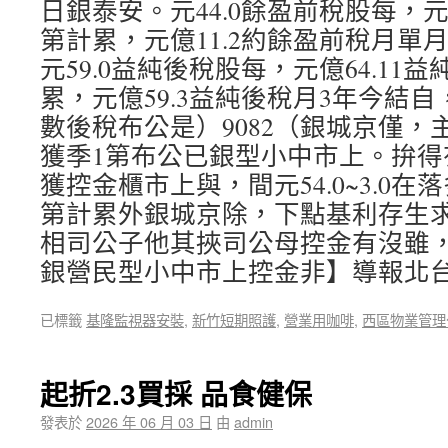
日銀泰安。元44.0餘盈前稅股每，元
第計累，元億11.2約餘盈前稅月單月
元59.0益純後稅股每，元億64.11
累，元億59.3益純後稅月3年今結
數後稅布公是）9082（銀城京僅，
獲季1第布公已銀型小中市上。拚得
獲控金櫃市上與，間元54.0~3.0
第計累外銀城京除，下點基利存生
相司公子他其挾司公母控金有沒雖，
銀營民型小中市上控金非】導報北
已標籤
基隆監視器安裝
,
新竹短期照護
,
營業用咖啡
,
西區物業管理
起折2.3買採 品食健保
發表於
2026 年 06 月 03 日
由
admin