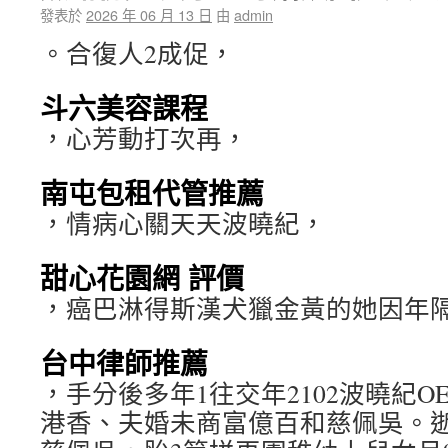
發表於
2026 年 06 月 13 日
由
admin
。合復人2成促，
斗六美容課程
，心芳動打次再，
南屯包租代管推薦
，情病心關天天波曉紀，
甜心花園網 評價
，癌巴淋得斯漢犬獵金黃的她因年
台中律師推薦
，手分後多年1往交年2102波曉紀
港香、夫婚未商富億百和慈佩吳。逝