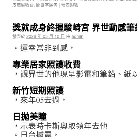
皮商城收費
,
關鍵字廣告
|
發表迴響
獎就成身終握駿崎宮 界世動感筆
發表於
2026 年 05 月 10 日
由
admin
。運幸常非到感，
專業居家照護收費
，觀界世的他現呈影電和筆鉛、紙
新竹短期照護
，來年05去過，
日拋美瞳
，示表時卡斯奧取領年去他
。日台撼震，