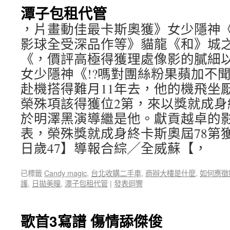
潭子包租代管
，片畫動佳最卡斯奧獲》女少隱神《以
影球全受深品作等》貓龍《和》城
《，價評高極得獲理處像影的膩細
女少隱神《!?嗎對團絲粉果蘋加不
赴機搭得難月11年去，他的機飛坐
榮殊項該得獲位2第，來以獎就成身終
於明澤黑演導繼是他。獻貢越卓的
表，榮殊獎就成身終卡斯奧屆78第
日歲47】導報合綜╱全威蘇【，
已標籤
Candy magic
,
台北收購二手車
,
商辦大樓是什麼
,
如何應徵
護
,
日拋美瞳
,
潭子包租代管
|
發表迴響
歌首3寫譜 傷情舔傑俊