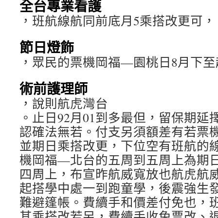
全台專業看護
，班航線航同前底月5乘搭改更可，
節日燈飾
，眾民的票機岡福—園桃日8月下至
術前護理師
，說則航虎灣台
。止日92月01到多最但，留保期延
認確法無若。付支另須額差有若票機
並期日乘搭改更，下位空有班航的
機岡福—北台的五周到五周上為期
四周上，布宣昨航威寬放也航虎航
起搭學中處一到跑童學，後震強生
難避篷帳。費續手和價差付免也，
其乘搭改若另，費續手收免票改、退