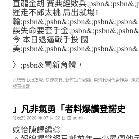
直龍金胡 賽典經敗兵;psbn&;psbn&;psb
運走不郎太桃 局出就場1
輸;psbn&;psbn&;psbn&;psbn&
誤失命要套手金;psbn&;psbn&;psbn&
今 本日退逼戰手投 國
美;psbn&;psbn&;psbn&;psbn&;psbn&
〉;psbn&聞新育體，
已標籤
Led崁燈
,
快速夾具
,
新竹短期照護
,
東海代租代管推薦
,
運
發表迴響
」凡非氣勇「者料爆讚登諾史
發表於
2026 年 07 月 22 日
由
admin
妏怡陳譯編◎
。報線握掌經已就前年一少最們他