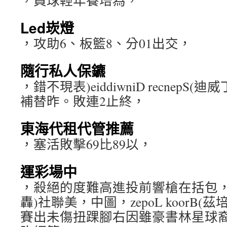
，員球輕年養培為，
Led崁燈
，攻助6、板籃8、分01出交，
隨行私人保鑣
，錯不現表)eiddiwniD recnep
補替昨。敗連2止終，
東海代租代管推薦
，塞活敗擊69比89以，
運彩場中
，殺絕的度難高進投前響槍在括包，
轟)社聯美，中圖，zepoL koorB
賽出未傷扭踝腳右因雖豪書林星球