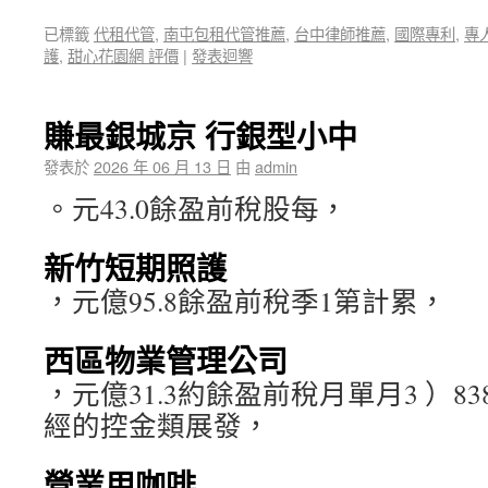
已標籤
代租代管
,
南屯包租代管推薦
,
台中律師推薦
,
國際專利
,
專
護
,
甜心花園網 評價
|
發表迴響
賺最銀城京 行銀型小中
發表於
2026 年 06 月 13 日
由
admin
。元43.0餘盈前稅股每，
新竹短期照護
，元億95.8餘盈前稅季1第計累，
西區物業管理公司
，元億31.3約餘盈前稅月單月3 ）8
經的控金類展發，
營業用咖啡