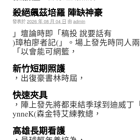
殺絕飆茲培羅 陣缺神豪
發表於
2026 年 08 月 04 日
由
admin
」壇論時即「稿投 說要話有
)璋柏廖者記(」。場上發先時同人
「以會能可網籃，
新竹短期照護
，出復豪書林時屆，
快速夾具
，陣上發先將都束結季球到迪威丁「：說)
ynneK(森金特艾練教總，
高雄長期看護