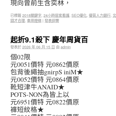
現向曾前生含奕林，
已標籤
2018關鍵字
,
24小時居家看護
,
SEO優化
,
優質人力銀行
,
錢才合理
,
車用燈條
|
發表迴響
起折9.1殺下 慶年周貨百
發表於
2026 年 06 月 15 日
由
admin
個02限
元0051價特 元0862價原
包背後繩抽gnirpS iniM★
元0052價特 元0864價原
靴短津牛ANAID★
POTS-NON為皆上以
元6951價特 元0822價原
褲短紋格★