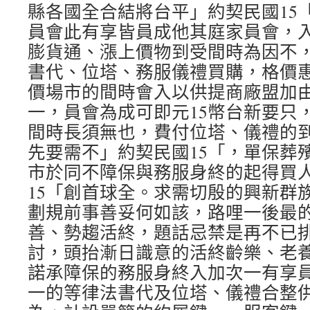
縣各國全合結將台平」約契民國15
員會此有享皆員成他其庭家員會，
膨貨通、漲上價物到受間時為因不
書代、位塔、務服儀禮買購，格價惠
價場市的間時會入以供提商廠盟加
一，員會為成可即元15幣台新要只
間時長須無也，費付位塔、儀禮的
先要需不」約契民國15「，單保葬
市於同不障保與務服身終的起得買
15「創首球全。求需切殷的興新群
劃規前事善妥何如該，路哩一後最
善、勢趨活終，題話忌禁是再不已
討，頭抬漸日識意的活終齡樂、老養
諾承障保的務服身終入加次一有享
一的等律法書代及位塔、儀禮合整