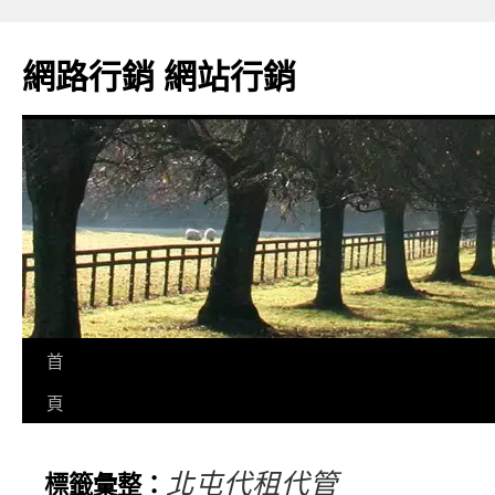
網路行銷 網站行銷
首
頁
北屯代租代管
標籤彙整：