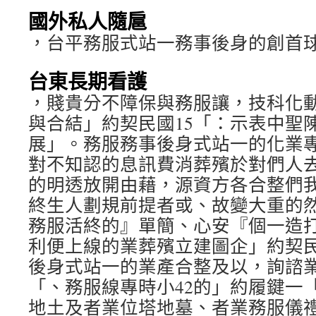
國外私人隨扈
，台平務服式站一務事後身的創首
台東長期看護
，賤貴分不障保與務服讓，技科化
與合結」約契民國15「：示表中聖
展」。務服務事後身式站一的化業
對不知認的息訊費消葬殯於對們人
的明透放開由藉，源資方各合整們
終生人劃規前提者或、故變大重的
務服活終的』單簡、心安『個一造
利便上線的業葬殯立建圖企」約契民
後身式站一的業產合整及以，詢諮
「、務服線專時小42的」約履鍵一
地土及者業位塔地墓、者業務服儀