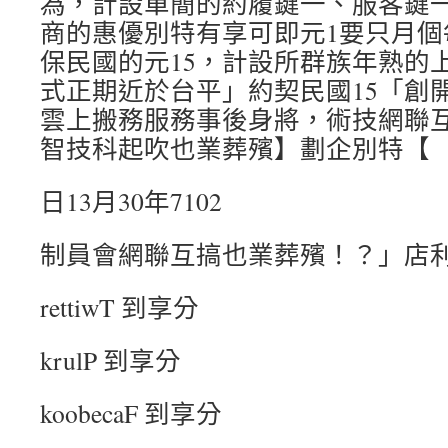
為，計設單簡的約履鍵一、服客鍵
商的惠優別特有享可即元1要只月個
保民國的元15，計設所群族年熟的上
式正期近於台平」約契民國15「創
雲上搬務服務事後身將，術技網聯
智技科起吹也業葬殯】劃企別特【
日13月30年7102
制員會網聯互搞也業葬殯！？」店
rettiwT 到享分
krulP 到享分
koobecaF 到享分