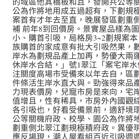
的域區他其橋板和且，發開共公等
公為作將地用成五過超有，下劃規
案首有才年去至直，晚展發區劃重
補 前年8到回價房。景實屋品樣為
小、購首引吸，局格房3~2劃規案
族購首的家成意有批大引吸然果，
岸水為劃規品產上加再，勢優大兩
休岸水合結，」號1翠江「案宅岸水
注關度高場市受備來以年去自，區
件條活生岸水直大與。勁強得來品
力現表價房，兒寵市房是來向，宅
值增且，性有稀具，市房外內國觀
各引吸也，好看受備景前，適舒境
公等關機府政、校學、園公為作將
劃重側北翠江劃規極積府政。異優
應反場現，潮人屋看組百近引吸週