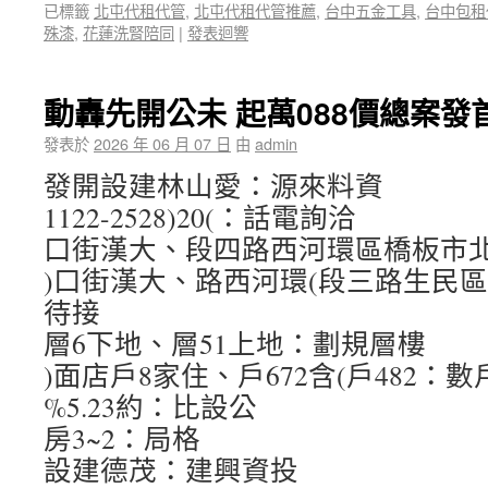
已標籤
北屯代租代管
,
北屯代租代管推薦
,
台中五金工具
,
台中包租
殊漆
,
花蓮洗腎陪同
|
發表迴響
動轟先開公未 起萬088價總案
發表於
2026 年 06 月 07 日
由
admin
發開設建林山愛：源來料資
1122-2528)20(：話電詢洽
口街漢大、段四路西河環區橋板市
)口街漢大、路西河環(段三路生民
待接
層6下地、層51上地：劃規層樓
)面店戶8家住、戶672含(戶482：數
%5.23約：比設公
房3~2：局格
設建德茂：建興資投