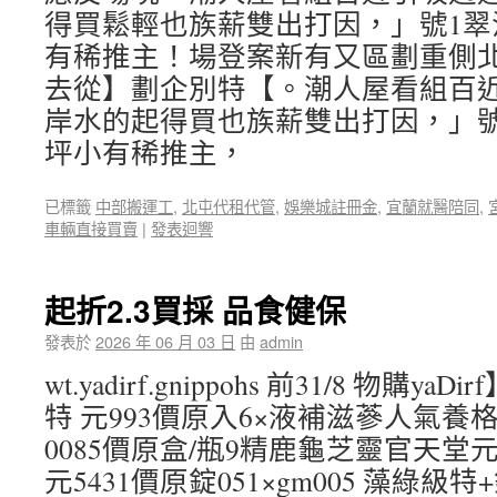
得買鬆輕也族薪雙出打因，」號1翠
有稀推主！場登案新有又區劃重側
去從】劃企別特【。潮人屋看組百
岸水的起得買也族薪雙出打因，」號
坪小有稀推主，
已標籤
中部搬運工
,
北屯代租代管
,
娛樂城註冊金
,
宜蘭就醫陪同
,
車輛直接買賣
|
發表迴響
起折2.3買採 品食健保
發表於
2026 年 06 月 03 日
由
admin
wt.yadirf.gnippohs 前31/8 物購y
特 元993價原入6×液補滋蔘人氣養格
0085價原盒/瓶9精鹿龜芝靈官天堂元
元5431價原錠051×gm005 藻綠級特+