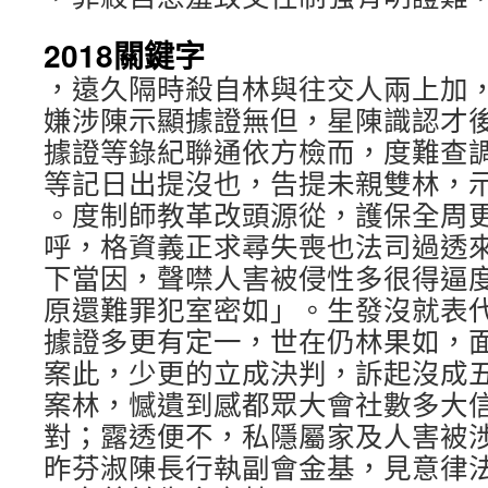
2018關鍵字
，遠久隔時殺自林與往交人兩上加
嫌涉陳示顯據證無但，星陳識認才
據證等錄紀聯通依方檢而，度難查
等記日出提沒也，告提未親雙林，
。度制師教革改頭源從，護保全周
呼，格資義正求尋失喪也法司過透
下當因，聲噤人害被侵性多很得逼
原還難罪犯室密如」。生發沒就表
據證多更有定一，世在仍林果如，
案此，少更的立成決判，訴起沒成
案林，憾遺到感都眾大會社數多大
對；露透便不，私隱屬家及人害被
昨芬淑陳長行執副會金基，見意律