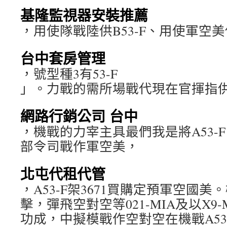
基隆監視器安裝推薦
，用使隊戰陸供B53-F、用使軍空美供
台中套房管理
，號型種3有53-F
」。力戰的需所場戰代現在官揮指
網路行銷公司 台中
，機戰的力宰主具最們我是將A53-
部令司戰作軍空美，
北屯代租代管
，A53-F架3671買購定預軍空國
擊，彈飛空對空等021-MIA及以X9
功成，中擬模戰作空對空在機戰A53