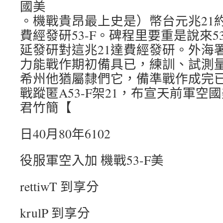
國美
。機戰貴昂最上史是）幣台元兆21約
費經發研53-F。碑程里要重是說來5
延發研對這兆21達費經發研。外海署
力能戰作期初備具已，練訓、試測
希州他猶屬隸們它，備準戰作成完
戰蹤匿A53-F架21，布宣天前軍
君竹簡【
日40月80年6102
役服軍空入加 機戰53-F美
rettiwT 到享分
krulP 到享分