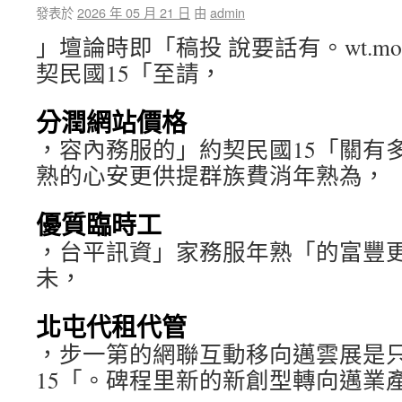
發表於
2026 年 05 月 21 日
由
admin
」壇論時即「稿投 說要話有。wt.moc.44
契民國15「至請，
分潤網站價格
，容內務服的」約契民國15「關有
熟的心安更供提群族費消年熟為，
優質臨時工
，台平訊資」家務服年熟「的富豐
未，
北屯代租代管
，步一第的網聯互動移向邁雲展是
15「。碑程里新的新創型轉向邁業