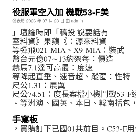
役服軍空入加 機戰53-F美
發表於
2026 年 07 月 23 日
由
admin
」壇論時即「稿投 說要話有
室料資》果蘋《：源來料資
等彈飛021-MIA、X9-MIA：裝武
幣台元億07∼13約架每：價造
赫馬7.1達可高最：度速
等降起直垂、速音超、蹤匿：性特
尺公1.31：展翼
尺公74.51：度長案檔小機鬥戰53-F
。等洲澳、國英、本日、韓南括包
手寫板
，買購訂下已國01共前目。C53-F