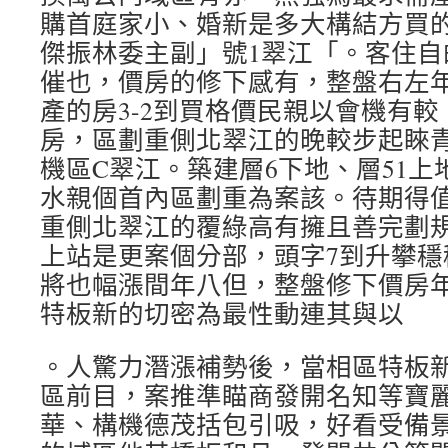
購首庭家小、婚新是多大構結方買
傑振林委主副」號1翠江「。客住自
催也，價房的修下感有，整盤右左
產的房3-2到買格價民親以會機有
房，區劃重側北翠江的晚較步起睞青
機區C翠江。築建層6下地、層51
水親個首內區劃重為案該。待期得
重側北翠江的覆綠高有擁且善完劃規
上站是更案個分部，頭字7到升攀穩
將也幅漲間年八但，整盤修下價房
特板新的切密為最性動連其與以
。人驚力潛漲補勢後，當相區特板
區前目，案推準瞄商發開名知等寶
華、構機德茂括包引吸，好看受備