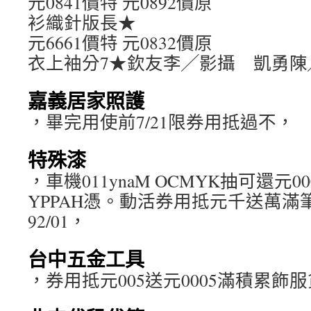
元0841價特 元0892價原
衫織針版長★
元6661價特 元0832價原
衣上袖分7★欽友李╱影攝 凱勇陳
嘉義居家照護
，畢完用使前7/21限券用抵過不，
特殊漆
，車機011ynaM OCMYK抽可還元0
YPPAH憑。動活券用抵元千送萬滿筆
92/01，
台中五金工具
，券用抵元005送元0005滿積累飾