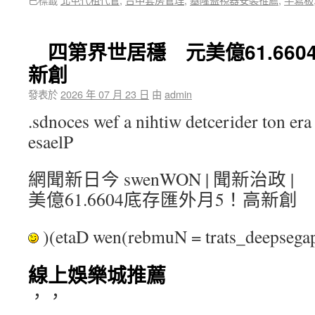
四第界世居穩 元美億61.660
新創
發表於
2026 年 07 月 23 日
由
admin
.sdnoces wef a nihtiw detcerider ton era 
esaelP
網聞新日今 swenWON | 聞新治政
美億61.6604底存匯外月5！高新創
)(etaD wen(rebmuN = trats_deepse
線上娛樂城推薦
，，