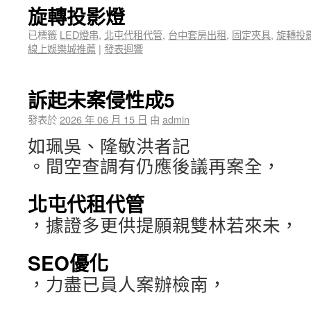
旋轉投影燈
已標籤
LED燈串
,
北屯代租代管
,
台中套房出租
,
固定夾具
,
旋轉投
線上娛樂城推薦
|
發表迴響
訴起未案侵性成5
發表於
2026 年 06 月 15 日
由
admin
如珮吳、隆敏洪者記
。間空查調有仍應後議再案全，
北屯代租代管
，據證多更供提願親雙林若來未，
SEO優化
，力盡已員人案辦檢南，