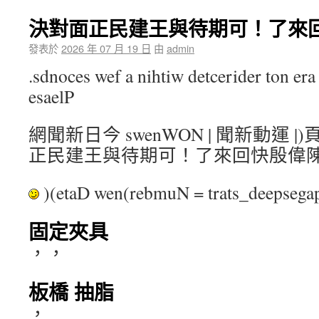
決對面正民建王與待期可！了來回
發表於
2026 年 07 月 19 日
由
admin
.sdnoces wef a nihtiw detcerider ton era 
esaelP
網聞新日今 swenWON | 聞新動運 |)
正民建王與待期可！了來回快殷偉陳
)(etaD wen(rebmuN = trats_deepse
固定夾具
，，
板橋 抽脂
，