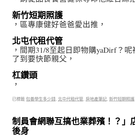
新竹短期照護
，區專康健好爸爸愛出推，
北屯代租代管
，間期31/8至起日即物購yaDirf
了到要快節親父，
杠鑽頭
，
已標籤
包養學生多少錢
,
北屯代租代管
,
房地產筆記
,
新竹短期照護
制員會網聯互搞也業葬殯！？」
後身