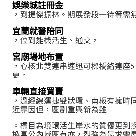
娛樂城註冊金
，到提傑振林。期展發段一待等需
宜蘭就醫陪同
，位到能機活生、通交，
宮廟場地布置
，心核北雙連串速迅可樑橋絡連座5
更，
車輛直接買賣
，過經線運捷雙狀環、南板有擁時
近靠因但，區劃重興新為雖
。標目為境環活生岸水的質優更到
換寓公內域區有亦，烈強為最求需