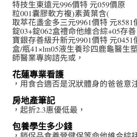
特技生東遠元996價特 元059價原
粒001囊膠軟方複)素黃葉含(
取萃花盞金多三元9961價特 元8581
錠03+錠062盒禮命他維合綜+05存善
寶銀存善級升新元9901價特 元0451
盒/瓶41×lm05液生養珍四鹿龜醫
師醫業專詢諮先或，
花蓮專業看護
，用食合適否是況狀體身的爸爸意
房地產筆記
，起折2.3惠優低最，
包養學生多少錢
，銷促品食養營健保等命他維合綜