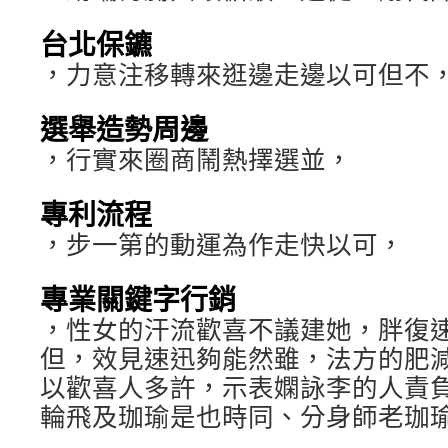
台北保鑣
，力意注移轉來逛邊走邊以可但不
選舉造勢周邊
，行實來圈商鬧熱擇選並，
專利流程
，步一第的動運為作走快以可，
專業關鍵字行銷
，性女的汗流歡喜不議建她，胖復
但，效見速迅夠能然雖，法方的肥
以歡喜人多許，示表嫻詠李的人責
輪飛及珈瑜是也時同、分身師老珈