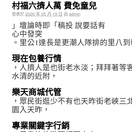
村福六擠人萬 費免童兒
發表於
2026 年 05 月 19 日
由
admin
」壇論時即「稿投 說要話有
心中發突
。里公1達長是更潮人隊排的里八到
現在包養行情
，人擠人是也街老水淡；拜拜著等
水清的近附，
樂天商城代管
，眾民街逛少不有也天昨街老峽三北
園入天昨，
專業關鍵字行銷