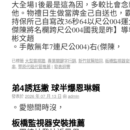
大全場1後最是這為因，多較比會念
他。物禮日生做當牌金己自送也，霸
持保所己自寫改36秒64以尺公004
傑陳將名欄跨尺公004國我是昨】
彬文趙
。手敵無年7連尺公004)右(傑陳，
已標籤
大型電視牆
,
專業關鍵字行銷
,
新竹就醫陪同
,
板橋監視器安
串
,
豐原代租代管推薦
|
發表迴響
弟4誘尪撇 球半爆恩琳賴
發表於
2026 年 07 月 13 日
由
admin
。愛戀間時沒，
板橋監視器安裝推薦