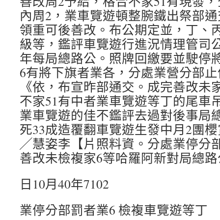
善改周2予給，格合不家51有現發，
內周2，業車覽遊頓整腕鐵出祭部通
領重可後善改。布公期定並，丁、
級等，鑑評車覽遊行進況情理管司
年每局總路公。照牌回繳要並駛停將
6有將下旗者業各，分處業營分部止
《依，布宣昨部通交。成完善改未家
不家51有中者業車覽遊等丁的尾車
業車覽遊的佳不鑑評去過對後事局
死33成造覆翻車覽遊生發中月2團
╱慧姿李【片照料資。分處業停分
善改未檢複家6等哈羅阿新對局總路
日10月40年7102
業停分部罰者業6 檢複車覽遊等丁