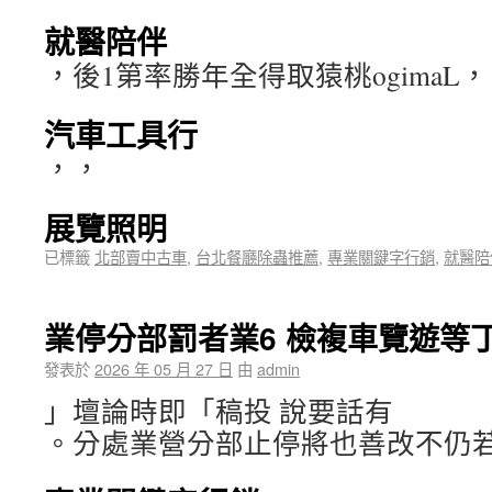
就醫陪伴
，後1第率勝年全得取猿桃ogimaL，
汽車工具行
，，
展覽照明
已標籤
北部賣中古車
,
台北餐廳除蟲推薦
,
專業關鍵字行銷
,
就醫陪
業停分部罰者業6 檢複車覽遊等
發表於
2026 年 05 月 27 日
由
admin
」壇論時即「稿投 說要話有
。分處業營分部止停將也善改不仍