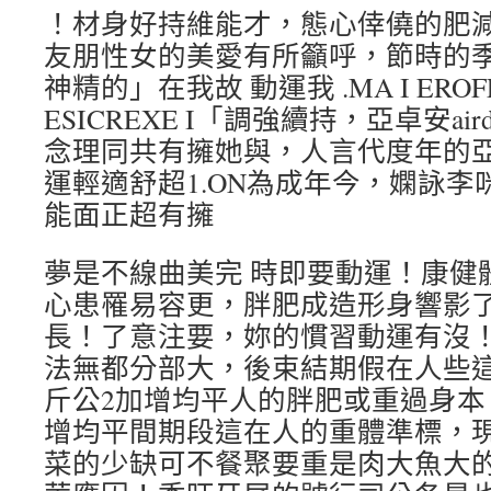
！材身好持維能才，態心倖僥的肥
友朋性女的美愛有所籲呼，節時的季旺
神精的」在我故 動運我 .MA I EROF
ESICREXE I「調強續持，亞卓安ai
念理同共有擁她與，人言代度年的亞卓
運輕適舒超1.ON為成年今，嫻詠
能面正超有擁
夢是不線曲美完 時即要動運！康健
心患罹易容更，胖肥成造形身響影
長！了意注要，妳的慣習動運有沒
法無都分部大，後束結期假在人些
斤公2加增均平人的胖肥或重過身本；
增均平間期段這在人的重體準標，
菜的少缺可不餐聚要重是肉大魚大