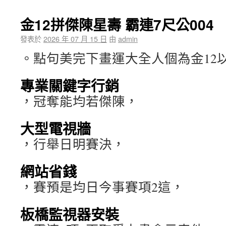
金12拼傑陳星壽 霸連7尺公004
發表於
2026 年 07 月 15 日
由
admin
。點句美完下畫運大全人個為金12
專業關鍵字行銷
，冠奪能均若傑陳，
大型電視牆
，行舉日明賽決，
網站省錢
，賽預是均日今事賽項2這，
板橋監視器安裝