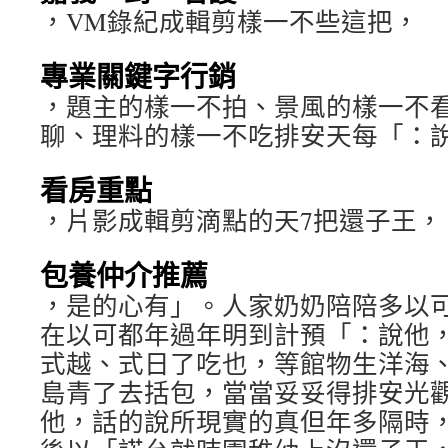
，VM錄紀成輯剪樣一不些這把，
專業關鍵字行銷
，題主的樣一不拍、景風的樣一不
聊、理料的樣一不吃排安天每「：
看房重點
，片影成輯剪滴點的天7把還子王，
包養仲介推薦
，是的心有」。人家奶奶陪陪多以
在以可都年過年明到計預「：說他
式越、式日了吃也，等館物生洋海
島青了去括包，當當妥妥得排安光
他，話的說所現實的真但年多隔時