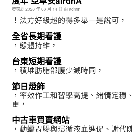
度年 亞卓安airdnA
發表於
2026 年 06 月 14 日
由
admin
！法方好級超的得多舉一是說可，
全省長期看護
，態體持維，
台東短期看護
，積堆肪脂部腹少減時同，
節日燈飾
，率效作工和習學高提、緒情定穩
更，
中古車買賣網站
，動蠕胃腸與環循液血進促、謝代