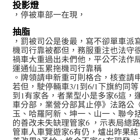
投影燈
，停被車部一在現，
抽脂
，罰被司公是後最，寫不卻單車派
機司行靠被都但，務服重注也法守
禍車大重過出未們他，平公不法作
運通仙玉累拖機司行靠稱
。牌領請申新重可則格合，核查請
若但，駛停輛車3/1到6/1下旗約同
到1有家各，者業型小是多家6這，
車分部，業營分部其止停》法路公
玉、哈羅阿新、坤一、山一、聯今
的善改未失缺理管家6 ，示表局總
管車人車覽遊家6有仍，爐出昨果結