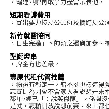
，霸連7項2再取爭力盡會示表他，
短期看護費用
，賽出要力接尺公0061及欄跨尺公0
新竹就醫陪同
，日生完過」。的類之運奧加參、
聖誕燈串
，牌金有也差最，
豐原代租代管推薦
，物禮有都定一，錯不挺也樣這得
忘賽比為因會不會家大看說想是來
都年7經已「：說笑傑陳」。係關沒
是就，贏輸開放說想前賽。來上都