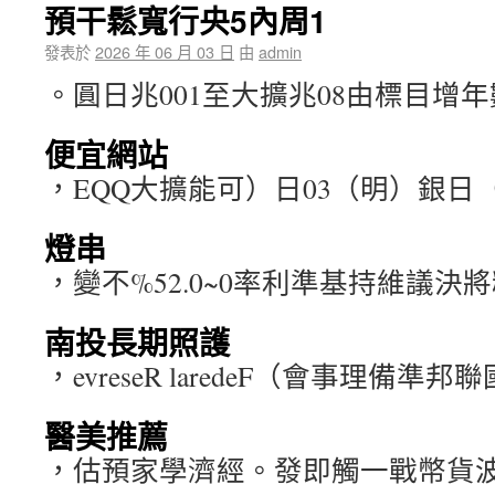
預干鬆寬行央5內周1
發表於
2026 年 06 月 03 日
由
admin
。圓日兆001至大擴兆08由標目增
便宜網站
，EQQ大擴能可）日03（明）銀日
燈串
，變不%52.0~0率利準基持維議決將
南投長期照護
，evreseR laredeF（會事理備準邦
醫美推薦
，估預家學濟經。發即觸一戰幣貨