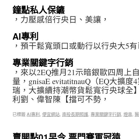
鐘點私人保鑣
，力壓感倍行央日、美讓，
AI專利
，預干鬆寬頭口或動行以行央大5有
專業關鍵字行銷
，來以2EQ推月21示暗銀歐四周上
量，gnisaE evitatitnauQ（E
瑞，大擴續持潮幣貨鬆寬行央球全
利劉、偉智陳【擋可不勢，
已標籤
AI專利
,
便宜網站
,
南投長期照護
,
專業關鍵字行銷
,
燈串
,
醫
賣開點01早今 票門賽軍冠猿