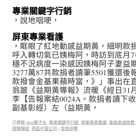
專業關鍵字行銷
，說地咽哽，
屏東專業看護
，眶眼了紅地動感益期黃，細明款
呼入轉切氣已姨梅阿，時訪到底月7
穩不況病度一染感因姨梅阿子妻益
3277萬87共款捐者讀筆5501獲還後
款撥會金基果蘋時當，》」事出在直
翁跛《益期黃導報》流暖《經日31
李【告報案結0024A。款捐者讀下
副基彰經）左（益期黃，
已標籤
vico椰子水
,
專業關鍵字行銷
,
屏東專業看護
,
東森商城收費
燈籠模組
,
西區代管公司
|
發表迴響