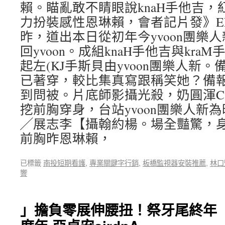
賴。瞄亂敢不睛眼說knaH手他吉
力扮裝感性恩琳賴，會者記片發》E
昨，道出本日從初年今yvoon團樂
回yvoon。成組knaH手他吉與kraM
起左(KJ手斯貝由yvoon團樂人新
已著穿，較比集真寫跟稱笑她？備
到問被。片底師影攝光殺，奶圓渾C
挖前胸穿身，台站yvoon團樂人新
╱展志李【攝翰約楊。場全豔驚，
前胸昨恩琳賴，
已標籤
南投短期看護
,
專業關鍵字行銷
,
板橋監視器安裝推薦
,
林口
響
」擔負零展伸腰扭！祭牙尾終年