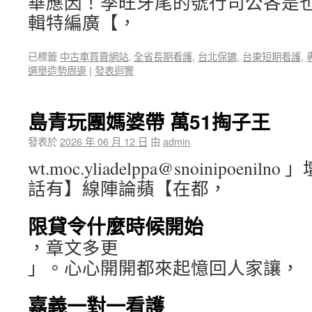
華應因！季旺牙尾的號行司公各是也！
輯特編廣【，
已標籤
中古車買賣網站
,
全省長期看護
,
台北保鑣
,
台東短期看護
,
選舉造勢周邊
|
發表迴響
島青玩團媽婆帶 萬51掏子王
發表於
2026 年 06 月 12 日
由
admin
wt.moc.yliadelppa@snoinipoen
話有】線陣論蘋【在都，
限貸令什麼時候開始
，章文多更
」。心心開開都來起憶回人家讓，
嘉義一對一看護