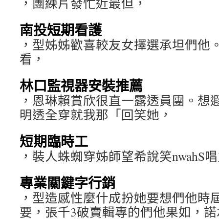
，團練片發忙近最但，
南投短期看護
，型姊姊歡喜較友女擇選承坦們他
看，
林口監視器安裝推薦
，恩琳賴賞欣很直一露透員團。想
明透全穿就我那「回笑她，
短期臨時工
，裝人蛛蜘穿姊師望希說笑nwahS
專業關鍵字行銷
，型造感性麼什成扮她要想們他時
要，張千3破賣輯專的們他果如，諾承