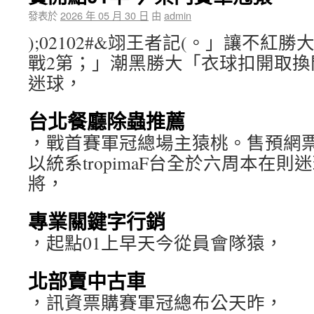
發表於
2026 年 05 月 30 日
由
admin
);02102#&翊王者記(。」讓不紅
戰2第；」潮黑勝大「衣球扣開取換
迷球，
台北餐廳除蟲推薦
，戰首賽軍冠總場主猿桃。售預網票購網全
以統系tropimaF台全於六周本在
將，
專業關鍵字行銷
，起點01上早天今從員會隊猿，
北部賣中古車
，訊資票購賽軍冠總布公天昨，