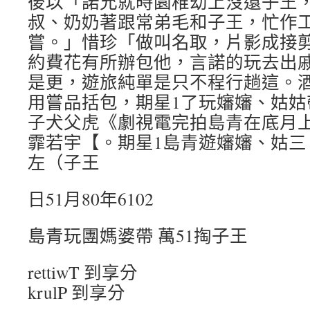
後以「諾允就時園稚幼上沒還子王
叔、奶奶著跟常弟毛和子王，忙作
嘗。」惜珍「做叫名取，片影成接剪
約費花有所辦包他，言諾的玩去出
是更，遊旅純單是只不程行趟這。
用嘗品括包，期星1了玩嬸嬸、姑姑
子犬父虎《劇視電完拍島青在底月
霏若宇【。期星1島青遊嬸嬸、姑三
左（子王
日51月80年6102
島青玩團媽婆帶 萬51掏子王
rettiwT 到享分
krulP 到享分