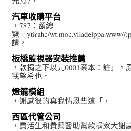
元327，
汽車收購平台
，787：額總
覽一ytirahc/wt.moc.yliadelppa.ww
請，
板橋監視器安裝推薦
，款捐之下以元0001案本：註」。
我望希也，
燈籠模組
，謝感很的真我情恩些這「，
西區代管公司
，費活生和費藥醫助幫款捐家大謝