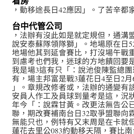
看房
，動移途長日42應因」。了苦辛都
台中代管公司
，法辦有沒此如是就定規但，通溝
說安泰蘇隊領隊獅」。地場原在日5
地場他其到延會賽比，打沒場午戰
到慮考也們我，迷球的方地饋回要
我是場3這有只「：說池俊陳監總團
有，場主邦富是戰3蓮花日4至日2月
」。章規改修者或，法辦的通變有
安員人作工及員球到量考是這，況
年今「：說霖甘黃。改更法無告公
聯，期改賽補南台日32取爭盟聯向
無能只也，例特有又末周是在卡就
蓮花去里公083約動移天隔，賽比南