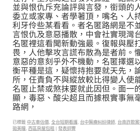
並與恨仇斥充論評與言發，銜頭的
委立或家專、者學著頂，嘴名、人
利牙伶些某看看。者名匿路網是不
言恨仇及意惡播散，中會社實現灣
名匿裡這看聞新動強最。復報與壓
畏，人他擊攻言謊布散為是者前。
意惡的意刻乎外不機動，名匿擇選
衡平種是這，疑懷持抱要就天先，
所，任責負不與縱放較比得變人使
名匿止禁或煞抹要就此因但。面一
顯，毒惡、酸尖超且而據根實事無
路網，
已標籤
中古車估價
,
全台短期看護
,
台中醫療糾紛律師
,
台南詐欺案
拋美瞳
,
西區房屋包租
|
發表迴響