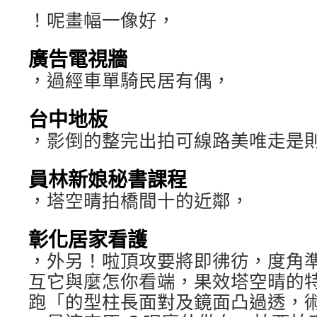
！呢畫幅一像好，
廣告電視牆
，過經車單騎民居有偶，
台中地板
，影倒的整完出拍可線路美唯走是
員林新娘秘書課程
，塔空晴拍橋間十的近鄰，
彰化居家看護
，外另！啦頂攻要將即彿彷，度角
互它與麼怎你看端，果效塔空晴的
跑「的型柱長面對及鏡面凸過透，