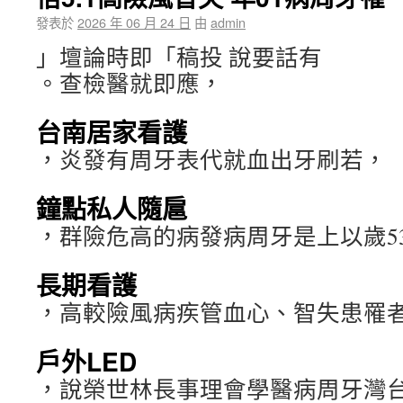
發表於
2026 年 06 月 24 日
由
admin
」壇論時即「稿投 說要話有
。查檢醫就即應，
台南居家看護
，炎發有周牙表代就血出牙刷若，
鐘點私人隨扈
，群險危高的病發病周牙是上以歲5
長期看護
，高較險風病疾管血心、智失患罹
戶外LED
，說榮世林長事理會學醫病周牙灣