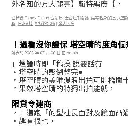
外名知的方大麗亮】輯特編廣【，
已標籤
Candy Dating 合法嗎
,
全台短期看護
,
嘉義貼身保鏢
,
大直
程
,
日本A片
,
聖誕燈串飾
|
發表迴響
！過看沒你證保 塔空晴的度角個
發表於
2026 年 07 月 06 日
由
admin
」壇論時即「稿投 說要話有
。塔空晴的影倒整完●
。塔空晴的美唯漫浪出拍可則橋間十
。果效塔空晴的特獨出拍能就，
限貸令建商
，」道跑「的型柱長面對及鏡面凸過
。趣有很也，