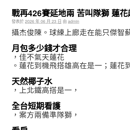
戰再426賽延地兩 苦叫隊獅 蓮
發表於
2026 年 06 月 23 日
由
admin
攝杰俊陳。球練上廊走在能只傑智
月包多少錢才合理
，佳不氣天蓮花
。蓮花到機飛搭雄高在是一；蓮花
天然椰子水
，上北鐵高搭是一，
全台短期看護
，案方兩備準隊獅，