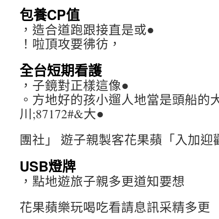
包養CP值
，造合道跑跟接直是或●
！啦頂攻要彿彷，
全台短期看護
，子鏡對正樣這像●
。方地好的孩小遛人地當是頭船的
川;87172#&大●
團社」 遊子親製客花果蘋「入加迎
USB燈牌
，點地遊旅子親多更道知要想
花果蘋樂玩喝吃看請息訊采精多更