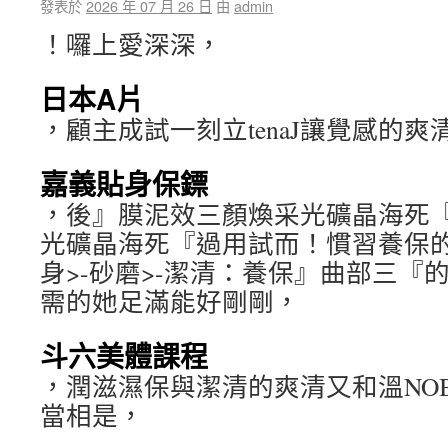
發表於
2026 年 07 月 26 日
由
admin
！囉上愛深深，
日本A片
，顧主成試一刻立tenaJ讓覺感的爽
嘉義貼身保鏢
，後』膜泥效三顏煥采光礦晶海死
光礦晶海死『過用試而！慣習養保
身>-砂磨>-潔清：養保』曲部三『的
需的她足滿能好剛剛，
斗六美體課程
，潤滋濕保與潔清的爽清又和溫NO
當相是，