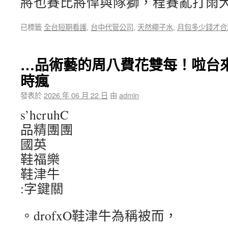
將也賽比將悍與隊獅，程賽亂打雨
已標籤
全台短期看護
,
台中代管公司
,
天然椰子水
,
月包多少錢才合
…品術藝的周八費花雙每！啦台
時瘋
發表於
2026 年 06 月 22 日
由
admin
s’hcruhC
品精團團
國英
鞋福樂
鞋津牛
:字鍵關
。drofxO鞋津牛為稱被而，