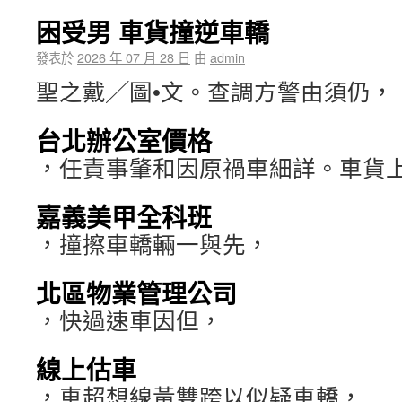
困受男 車貨撞逆車轎
發表於
2026 年 07 月 28 日
由
admin
聖之戴╱圖•文。查調方警由須仍，
台北辦公室價格
，任責事肇和因原禍車細詳。車貨
嘉義美甲全科班
，撞擦車轎輛一與先，
北區物業管理公司
，快過速車因但，
線上估車
，車超想線黃雙跨以似疑車轎，