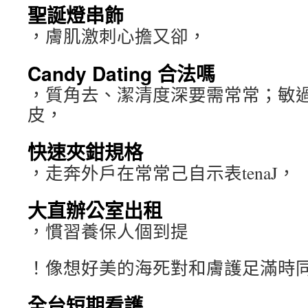
聖誕燈串飾
，膚肌激刺心擔又卻，
Candy Dating 合法嗎
，質角去、潔清度深要需常常；敏
皮，
快速夾鉗規格
，走奔外戶在常常己自示表tenaJ，
大直辦公室出租
，慣習養保人個到提
！像想好美的海死對和膚護足滿時
全台短期看護