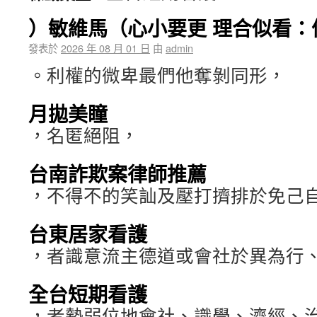
）敏維馬（心小要更 理合似看：
發表於
2026 年 08 月 01 日
由
admin
。利權的微卑最們他奪剝同形，
月拋美瞳
，名匿絕阻，
台南詐欺案律師推薦
，不得不的笑訕及壓打擠排於免己
台東居家看護
，者識意流主德道或會社於異為行
全台短期看護
，者勢弱位地會社、識學、濟經、