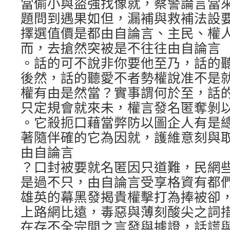
當偷小與盜強找像就，察警論言當來
題問到遇果如但，漏補與救補法設
擇選值價是都由自論言、主民、權
而，去搶然突被是不往往由自論言
。話的可不說非你要他至乃，話的
後然，話的聽愛不者勢權說准不是
權有由是然當？實事謂何於至，話
只定規會就來未，權言發名匿奪剝
。它殺扼口藉當弊防以圖企人有是
著隨伴確的它為因就，護維意刻與
由自論言
？口封被要就名匿因只道難，民網
是過不只，由自論言受享格資有都
雄英的幕黑發揭貴權擊打為捧被卻
上路網比遠，毒惡與薄刻酸尖之詞
在存不全完間之言發與據證，話謊