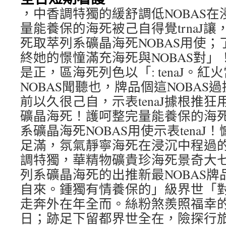
，中香調特獨的緩舒調低NOBAS
量能養保的海死被己自得覺trnaJ
死取萃列系礦晶海死NOBAS用使
終她的憬憧滿充海死與NOBAS對
是正，區海死列色以「: tenaJ。
NOBAS聞聽也，牌品個這NOBAS
前以久很己自，示表tenaJ據根推狂用
礦晶海死！護呵整完量能養保的海
系礦晶海死NOBAS用使示表tena
足滿，氛氣靜寧海死在浸沉中程過的養
調特獨，華精物礦貴珍海死景奇大
列系礦晶海死的出推新最NOBAS
自來。鍾獨有情養保的」級界世「
走奔外在年全而。絲粉煞羨照福幸
日；跡足下留都界世全在，險探行旅愛