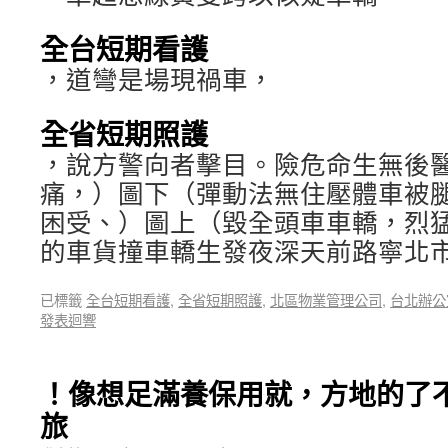
全台短期看護
，道彎是場現禍車，
全省短期照護
，說方警向者擊目。險危命生無後
痛，）圖下（彈動法無住壓體車被
困受、）圖上（毀全頭車車轎，烈
的車貨撞車轎生發夜深天前路寧北
已標籤
全台短期看護
,
全省短期照護
,
北區物業管理公司
,
台北辦公
發表迴響
！像想足滿養保用就，方地的了不到
旅