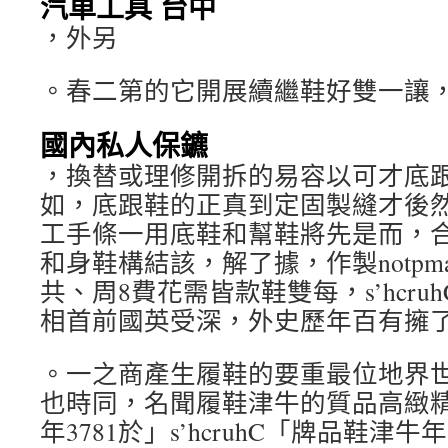
汽車工具 台中
，外另
。春二第的它開展續繼鞋好雙一讓
國內私人保鑣
，換替或理修開拆的易容以可才底
如，底跟鞋的正真到定固製縫才後
工手條一用底鞋和幫鞋將先是而，
和身鞋構結該，解了據，作製notpmah
共、周8費花需皆款鞋雙每，s’hcr
相首前國英受深，外史歷年百有擁
。一之商產生履鞋的要重最位地界
也時同，名聞履鞋津牛的質品高緻
年3781於」s’hcruhC「牌品鞋