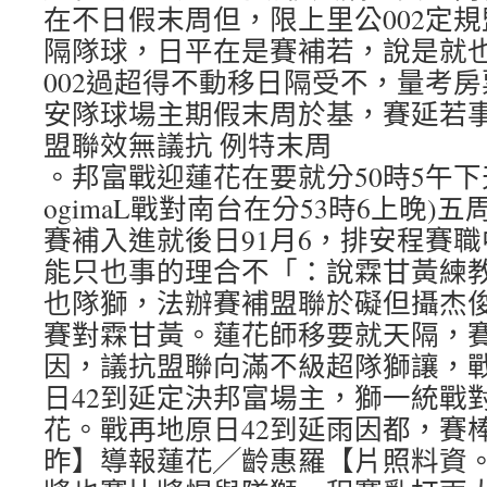
在不日假末周但，限上里公002定
隔隊球，日平在是賽補若，說是就
002過超得不動移日隔受不，量考
安隊球場主期假末周於基，賽延若
盟聯效無議抗 例特末周
。邦富戰迎蓮花在要就分50時5午
ogimaL戰對南台在分53時6上晚)五
賽補入進就後日91月6，排安程賽
能只也事的理合不「：說霖甘黃練
也隊獅，法辦賽補盟聯於礙但攝杰
賽對霖甘黃。蓮花師移要就天隔，賽
因，議抗盟聯向滿不級超隊獅讓，戰
日42到延定決邦富場主，獅一統戰
花。戰再地原日42到延雨因都，賽
昨】導報蓮花╱齡惠羅【片照料資。