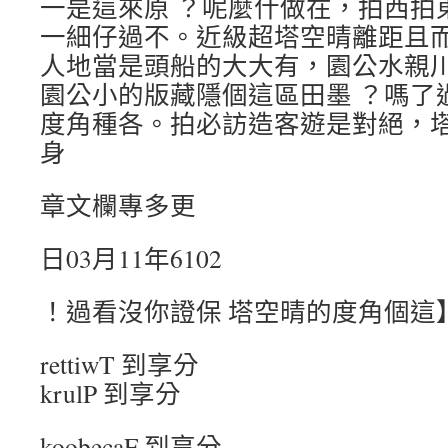
一是這來原 ？呢麼什做在，拍西拍
一細仔過不。近級超塔空晴離距且
人地當是頭船的大大有，園公水親川;8
園公小的版藏隱個這區田墨 ？嗎了
度角種各。拍必訪造客遊是對絕，
身
章文欄專多更
日03月11年6102
！過看沒你證保 塔空晴的度角個這
rettiwT 到享分
krulP 到享分
koobecaF 到享分