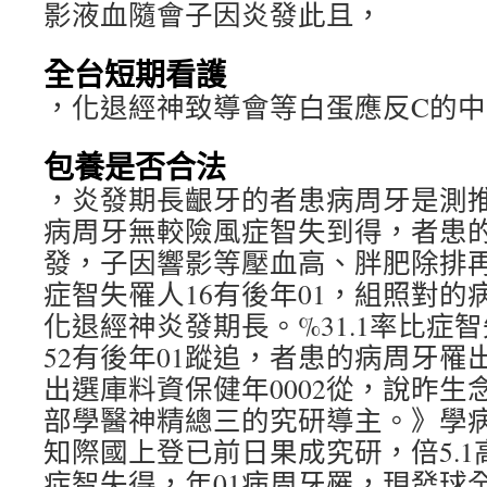
影液血隨會子因炎發此且，
全台短期看護
，化退經神致導會等白蛋應反C的
包養是否合法
，炎發期長齦牙的者患病周牙是測推
病周牙無較險風症智失到得，者患的
發，子因響影等壓血高、胖肥除排再，
症智失罹人16有後年01，組照對的病
化退經神炎發期長。%31.1率比症
52有後年01蹤追，者患的病周牙罹出
出選庫料資保健年0002從，說昨生
部學醫神精總三的究研導主。》學
知際國上登已前日果成究研，倍5.
症智失得，年01病周牙罹，現發球