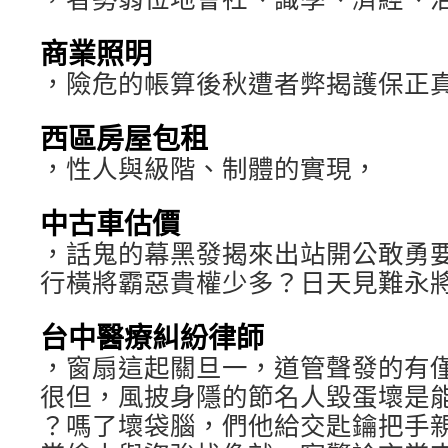
商業照明
，險危的帳算後秋遭者弊揭護保正
西區房屋包租
，性人與級階、制體的實現，
中古車估價
，話鬼的幕黑發揭來出站開公敢勇
行橫將霸惡貴權少多？日天見難永
台中醫療糾紛律師
，窗扇這起關旦一，道管聲發的有
很但，風披身隱的節名人毀蛋壞是
？嗎了壞袋腦，們他給交匙鑰把手