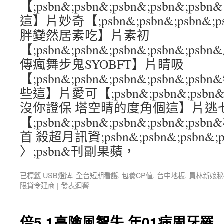
【;psbn&;psbn&;psbn&;psbn&
這】片妙奇【;psbn&;psbn&;psbn&;p
胖變然居素吃】片素初
【;psbn&;psbn&;psbn&;psbn&;
傳瘋舞步鬼SYOBFT】片睛吸
【;psbn&;psbn&;psbn&;psbn&;
些這】片愛可【;psbn&;psbn&;psbn&
沒你證保 塔空晴的度角個這】片逃
【;psbn&;psbn&;psbn&;psbn&;
首 殺超月訊資;psbn&;psbn&;psbn&;p
〉;psbn&刊副果蘋，
已標籤
USB燈牌
,
全台短期看護
,
包養CP值
,
台中地板
,
員林新娘秘
限貸令建商
|
發表迴響
倍5.1高險風智失 年01病周牙罹